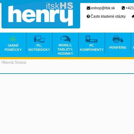
eshop@itsk.sk
+421
Často kladené otázky
MOBILY,
JARNÉ
PC,
PC
PERIFÉRIE
TABLETY,
POMÔCKY
NOTEBOOKY
KOMPONENTY
HODINKY
Hlavná Strana