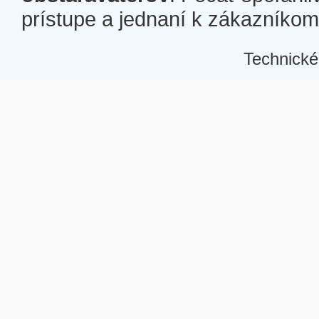
prístupe a jednaní k zákazníkom a
Technické
Â
Â
Â