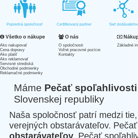
Popredná spoločnosť
Certifikovaný partner
Sieť dodávateľo
Všetko o nákupe
O nás
Nákup 
Ako nakupovať
O spoločnosti
Základné in
Cena dopravy
Voľné pracovné pozície
Ako platiť
Kontakty
Ako reklamovať
Servisné strediská
Obchodné podmienky
Reklamačné podmienky
Máme
Pečať spoľahlivosti
Slovenskej republiky
Naša spoločnosť patrí medzi tie
verejných obstarávateľov. Pečať 
obstarávateľov
. Pečať spoľahli