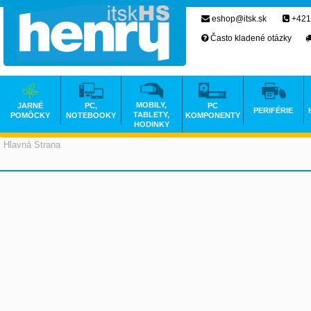
eshop@itsk.sk
+421
Často kladené otázky
MOBILY,
JARNÉ
PC,
PC
PERIFÉRIE
TABLETY,
POMÔCKY
NOTEBOOKY
KOMPONENTY
HODINKY
Hlavná Strana