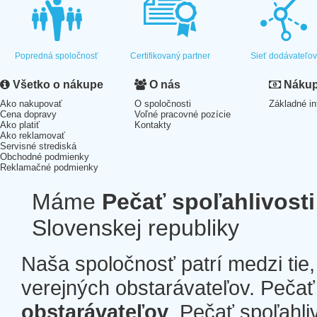
Popredná spoločnosť
Certifikovaný partner
Sieť dodávateľo
Všetko o nákupe
O nás
Nákup 
Ako nakupovať
O spoločnosti
Základné in
Cena dopravy
Voľné pracovné pozície
Ako platiť
Kontakty
Ako reklamovať
Servisné strediská
Obchodné podmienky
Reklamačné podmienky
Máme
Pečať spoľahlivosti
Slovenskej republiky
Naša spoločnosť patrí medzi tie
verejných obstarávateľov. Pečať 
obstarávateľov
. Pečať spoľahli