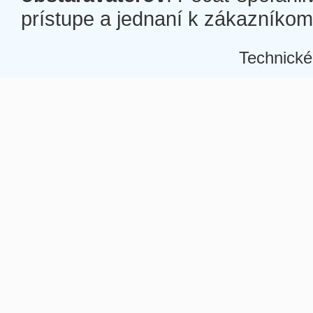
prístupe a jednaní k zákazníkom a
Technické
Â
Â
Â