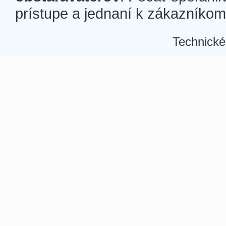
prístupe a jednaní k zákazníkom a
Technické
Â
Â
Â