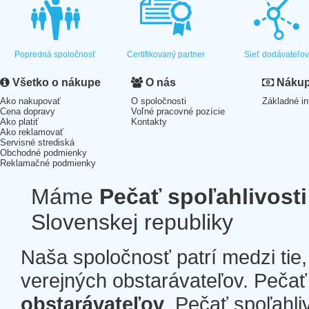
Popredná spoločnosť
Certifikovaný partner
Sieť dodávateľo
Všetko o nákupe
O nás
Nákup 
Ako nakupovať
O spoločnosti
Základné in
Cena dopravy
Voľné pracovné pozície
Ako platiť
Kontakty
Ako reklamovať
Servisné strediská
Obchodné podmienky
Reklamačné podmienky
Máme
Pečať spoľahlivosti
Slovenskej republiky
Naša spoločnosť patrí medzi tie
verejných obstarávateľov. Pečať 
obstarávateľov
. Pečať spoľahli