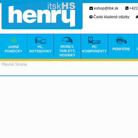
eshop@itsk.sk
+421
Často kladené otázky
MOBILY,
JARNÉ
PC,
PC
PERIFÉRIE
TABLETY,
POMÔCKY
NOTEBOOKY
KOMPONENTY
HODINKY
Hlavná Strana