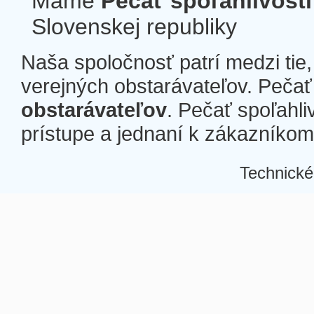
Máme
Pečať spoľahlivosti
Slovenskej republiky
Naša spoločnosť patrí medzi tie
verejných obstarávateľov. Pečať 
obstarávateľov
. Pečať spoľahli
prístupe a jednaní k zákazníkom a
Technické
Â
Â
Â