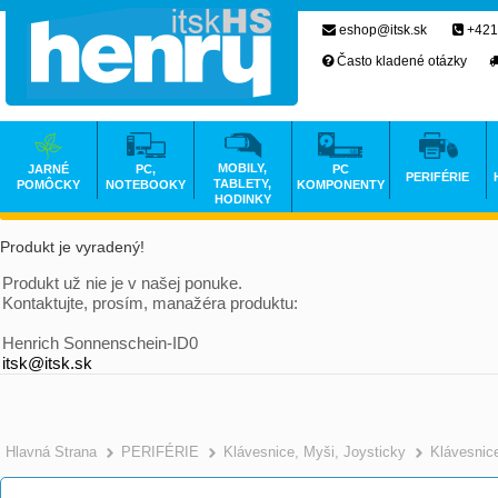
eshop@itsk.sk
+421
Často kladené otázky
MOBILY,
JARNÉ
PC,
PC
PERIFÉRIE
TABLETY,
POMÔCKY
NOTEBOOKY
KOMPONENTY
HODINKY
Produkt je vyradený!
Produkt už nie je v našej ponuke.
Kontaktujte, prosím, manažéra produktu:
Henrich Sonnenschein-ID0
itsk@itsk.sk
Hlavná Strana
PERIFÉRIE
Klávesnice, Myši, Joysticky
Klávesnic