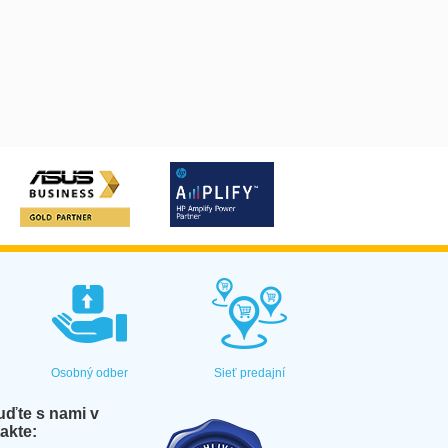
Osobný odber
Sieť predajní
ďte s nami v
akte: