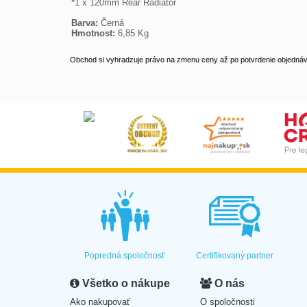
*1 x 120mm Rear Radiator

Barva: 
Hmotnost: 
6,85 Kg
Obchod si vyhradzuje právo na zmenu ceny až po potvrdenie objednávk
Popredná spoločnosť
Certifikovaný partner
Všetko o nákupe
O nás
Ako nakupovať
O spoločnosti