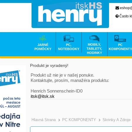
eshop@
Často k
MOBILY,
JARNÉ
PC,
PC
TABLETY,
POMÔCKY
NOTEBOOKY
KOMPONENTY
HODINKY
Produkt je vyradený!
Produkt už nie je v našej ponuke.
Kontaktujte, prosím, manažéra produktu:
Henrich Sonnenschein-ID0
itsk@itsk.sk
Hlavná Strana
PC KOMPONENTY
Skrinky A Zdroje