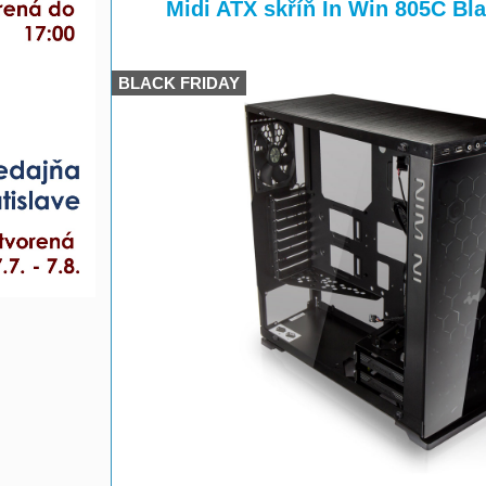
>
Midi ATX skříň In Win 805C Bl
BLACK FRIDAY