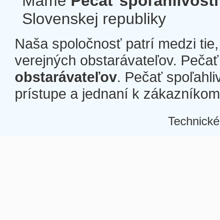
Máme
Pečať spoľahlivosti
Slovenskej republiky
Naša spoločnosť patrí medzi tie
verejných obstarávateľov. Pečať 
obstarávateľov
. Pečať spoľahli
prístupe a jednaní k zákazníkom a
Technické
Â
Â
Â