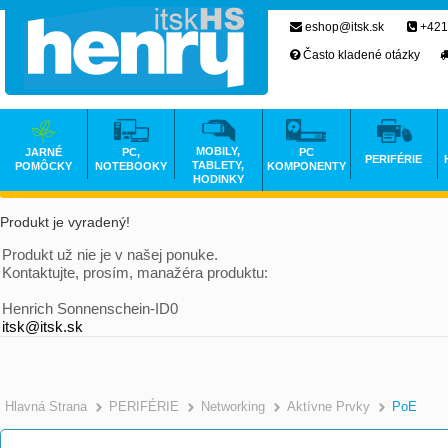
eshop@itsk.sk
+421
Často kladené otázky
MOBILY,
JARNÉ
PC,
PC
PERIFÉRIE
TABLETY,
POMÔCKY
NOTEBOOKY
KOMPONENTY
HODINKY
Produkt je vyradený!
Produkt už nie je v našej ponuke.
Kontaktujte, prosím, manažéra produktu:
Henrich Sonnenschein-ID0
itsk@itsk.sk
Hlavná Strana
PERIFÉRIE
Networking
Aktívne Prvky
PoE