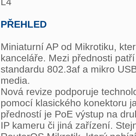
L4

PŘEHLED
Miniaturní AP od Mikrotiku, kter
kanceláře. Mezi přednosti patř
standardu 802.3af a mikro USB 
media.

Nová revize podporuje technol
pomocí klasického konektoru ja
předností je PoE výstup na dru
IP kameru či jiná zařízení. Ste