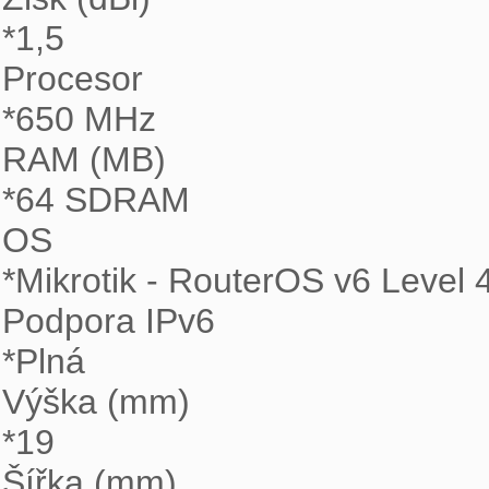
*1,5

Procesor 

*650 MHz

RAM (MB) 

*64 SDRAM

OS 

*Mikrotik - RouterOS v6 Level 4
Podpora IPv6 

*Plná

Výška (mm) 

*19

Šířka (mm) 
