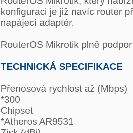
RouterOS Mikrotik, který nabízí
konfiguraci je již navíc router p
napájecí adaptér.

RouterOS Mikrotik plně podporuj
TECHNICKÁ SPECIFIKACE
Přenosová rychlost až (Mbps) 

*300

Chipset 

*Atheros AR9531

Zisk (dBi) 
