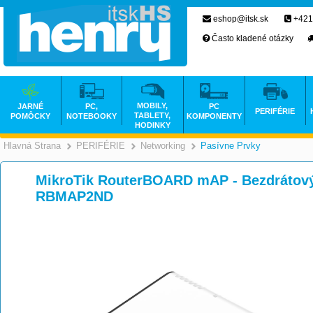
eshop@itsk.sk
+421
Často kladené otázky
MOBILY,
JARNÉ
PC,
PC
PERIFÉRIE
TABLETY,
POMÔCKY
NOTEBOOKY
KOMPONENTY
HODINKY
Hlavná Strana
PERIFÉRIE
Networking
Pasívne Prvky
>
>
>
MikroTik RouterBOARD mAP - Bezdrátový a
RBMAP2ND