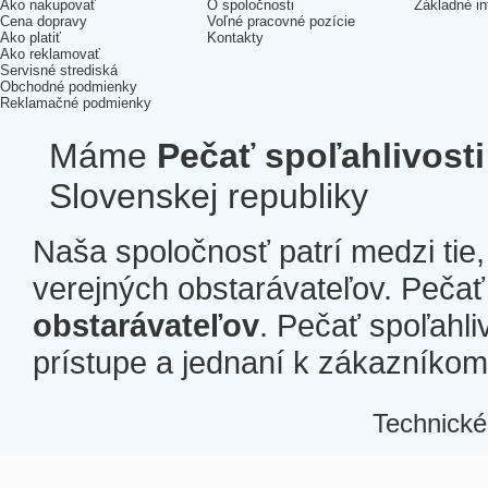
Ako nakupovať
O spoločnosti
Základné in
Cena dopravy
Voľné pracovné pozície
Ako platiť
Kontakty
Ako reklamovať
Servisné strediská
Obchodné podmienky
Reklamačné podmienky
Máme
Pečať spoľahlivosti
Slovenskej republiky
Naša spoločnosť patrí medzi tie
verejných obstarávateľov. Pečať 
obstarávateľov
. Pečať spoľahli
prístupe a jednaní k zákazníkom a
Technické
Â
Â
Â