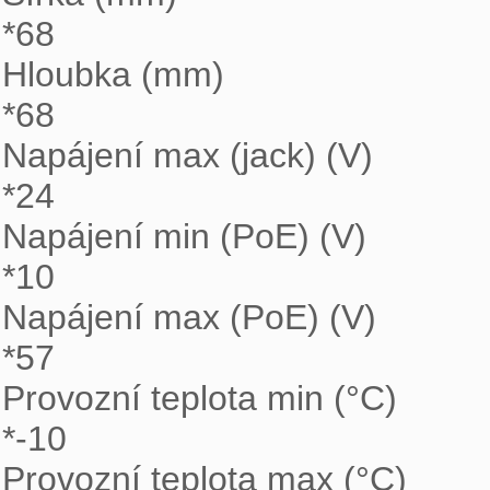
*68

Hloubka (mm) 

*68

Napájení max (jack) (V) 

*24

Napájení min (PoE) (V) 

*10

Napájení max (PoE) (V) 

*57

Provozní teplota min (°C) 

*-10

Provozní teplota max (°C) 
