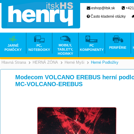
eshop@itsk.sk
+421
Často kladené otázky
MOBILY,
JARNÉ
PC,
PC
PERIFÉRIE
TABLETY,
POMÔCKY
NOTEBOOKY
KOMPONENTY
HODINKY
Hlavná Strana
HERNÁ ZÓNA
Herné Myši
Herné Podložky
>
>
>
Modecom VOLCANO EREBUS herní podlož
MC-VOLCANO-EREBUS