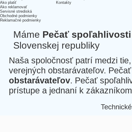
Ako platiť
Kontakty
Ako reklamovať
Servisné strediská
Obchodné podmienky
Reklamačné podmienky
Máme
Pečať spoľahlivosti
Slovenskej republiky
Naša spoločnosť patrí medzi tie
verejných obstarávateľov. Pečať 
obstarávateľov
. Pečať spoľahli
prístupe a jednaní k zákazníkom a
Technické
Â
Â
Â