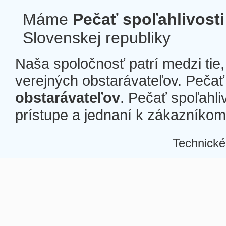
Máme
Pečať spoľahlivosti
Slovenskej republiky
Naša spoločnosť patrí medzi tie
verejných obstarávateľov. Pečať 
obstarávateľov
. Pečať spoľahli
prístupe a jednaní k zákazníkom a
Technické
Â
Â
Â