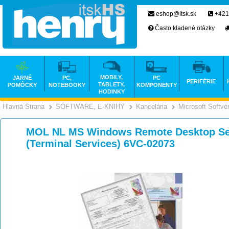
eshop@itsk.sk
+421
Často kladené otázky
MOBILY,
JARNÉ
PC,
PC
PERIFÉRIE
TABLETY,
POMÔCKY
NOTEBOOKY
KOMPONENTY
HODINKY
Hlavná Strana
SOFTWARE, E-KNIHY
Kancelária
Microsoft Softvé
>
>
MOL NL MS Windows Remote Desktop Ser
(Terminal Services) 6VC-02073