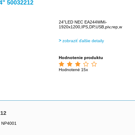
>
4" 50032212
24"LED NEC EA244WMi-
1920x1200,IPS,DP,USB,piv,rep,w
zobraziť ďalšie detaily
Hodnotenie produktu
Hodnotené 15x
212
, NP4001