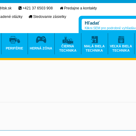
itsk.sk
+421 37 6503 908
Predajne a kontakty
ladené otázky
Sledovanie zásielky
Klikni SEM pre podrobné vyhľadáv
ČIERNA
MALÁ BIELA
VEĽKÁ BIELA
PERIFÉRIE
HERNÁ ZÓNA
TECHNIKA
TECHNIKA
TECHNIKA