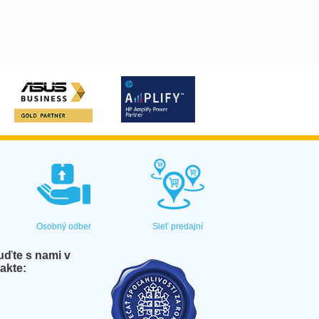
Osobný odber
Sieť predajní
ďte s nami v
akte: