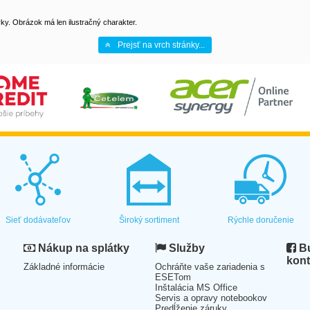
y. Obrázok má len ilustračný charakter.
Prejsť na vrch stránky...
Sieť dodávateľov
Široký sortiment
Rýchle doručenie
Nákup na splátky
Služby
Bu
kont
Základné informácie
Ochráňte vaše zariadenia s
ESETom
Inštalácia MS Office
Servis a opravy notebookov
Predĺženie záruky