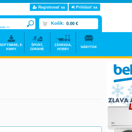
Registrovať sa
Prihlásiť sa
Košík:
0.00 €
anie >>
SOFTWARE, E-
ŠPORT,
ZÁHRADA,
NÁBYTOK
KNIHY
ZDRAVIE
HOBBY