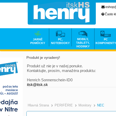
eshop@
Často k
MOBILY,
JARNÉ
PC,
PC
TABLETY,
POMÔCKY
NOTEBOOKY
KOMPONENTY
HODINKY
Produkt je vyradený!
Produkt už nie je v našej ponuke.
Kontaktujte, prosím, manažéra produktu:
Henrich Sonnenschein-ID0
itsk@itsk.sk
Hlavná Strana
PERIFÉRIE
Monitory
NEC