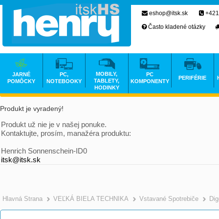
eshop@itsk.sk
+421
Často kladené otázky
MOBILY,
JARNÉ
PC,
PC
PERIFÉRIE
TABLETY,
POMÔCKY
NOTEBOOKY
KOMPONENTY
HODINKY
Produkt je vyradený!
Produkt už nie je v našej ponuke.
Kontaktujte, prosím, manažéra produktu:
Henrich Sonnenschein-ID0
itsk@itsk.sk
Hlavná Strana
VEĽKÁ BIELA TECHNIKA
Vstavané Spotrebiče
Dig