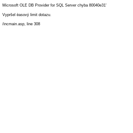
Microsoft OLE DB Provider for SQL Server
chyba 80040e31'
Vypršel èasový limit dotazu.
/incmain.asp
, line 308