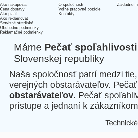
Ako nakupovať
O spoločnosti
Základné in
Cena dopravy
Voľné pracovné pozície
Ako platiť
Kontakty
Ako reklamovať
Servisné strediská
Obchodné podmienky
Reklamačné podmienky
Máme
Pečať spoľahlivosti
Slovenskej republiky
Naša spoločnosť patrí medzi tie
verejných obstarávateľov. Pečať 
obstarávateľov
. Pečať spoľahli
prístupe a jednaní k zákazníkom a
Technické
Â
Â
Â