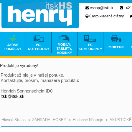
eshop@itsk.sk
+421
Často kladené otázky
MOBILY,
JARNÉ
PC,
PC
PERIFÉRIE
TABLETY,
POMÔCKY
NOTEBOOKY
KOMPONENTY
HODINKY
Produkt je vyradený!
Produkt už nie je v našej ponuke.
Kontaktujte, prosím, manažéra produktu:
Henrich Sonnenschein-ID0
itsk@itsk.sk
Hlavná Strana
ZÁHRADA, HOBBY
Hudobné Nástroje
AKUSTICKÉ