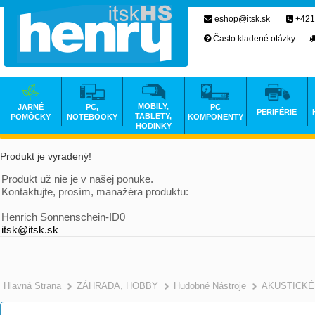
eshop@itsk.sk
+421
Často kladené otázky
MOBILY,
JARNÉ
PC,
PC
PERIFÉRIE
TABLETY,
POMÔCKY
NOTEBOOKY
KOMPONENTY
HODINKY
Produkt je vyradený!
Produkt už nie je v našej ponuke.
Kontaktujte, prosím, manažéra produktu:
Henrich Sonnenschein-ID0
itsk@itsk.sk
Hlavná Strana
ZÁHRADA, HOBBY
Hudobné Nástroje
AKUSTICKÉ