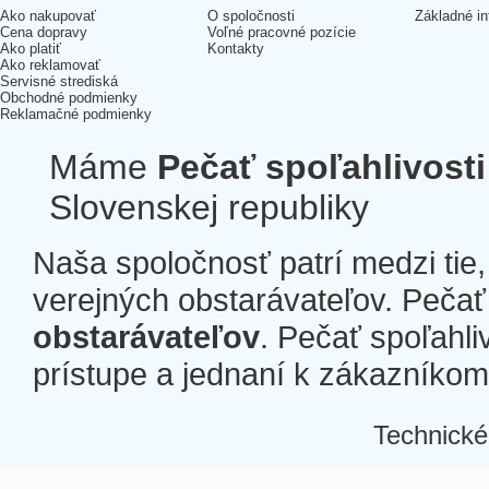
Ako nakupovať
O spoločnosti
Základné in
Cena dopravy
Voľné pracovné pozície
Ako platiť
Kontakty
Ako reklamovať
Servisné strediská
Obchodné podmienky
Reklamačné podmienky
Máme
Pečať spoľahlivosti
Slovenskej republiky
Naša spoločnosť patrí medzi tie
verejných obstarávateľov. Pečať 
obstarávateľov
. Pečať spoľahli
prístupe a jednaní k zákazníkom a
Technické
Â
Â
Â