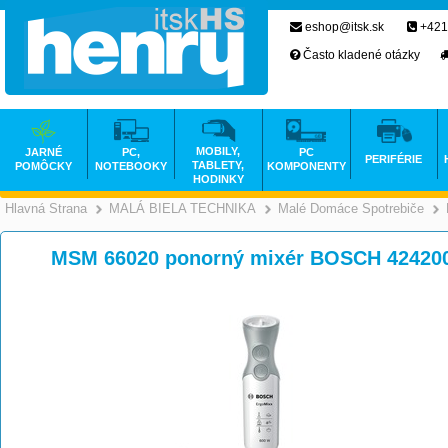
eshop@itsk.sk
+421
Často kladené otázky
MOBILY,
JARNÉ
PC,
PC
PERIFÉRIE
TABLETY,
POMÔCKY
NOTEBOOKY
KOMPONENTY
HODINKY
Hlavná Strana
MALÁ BIELA TECHNIKA
Malé Domáce Spotrebiče
>
>
MSM 66020 ponorný mixér BOSCH 42420