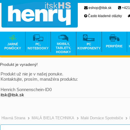
eshop@itsk.sk
+421
Často kladené otázky
MOBILY,
JARNÉ
PC,
PC
PERIFÉRIE
TABLETY,
POMÔCKY
NOTEBOOKY
KOMPONENTY
HODINKY
Produkt je vyradený!
Produkt už nie je v našej ponuke.
Kontaktujte, prosím, manažéra produktu:
Henrich Sonnenschein-ID0
itsk@itsk.sk
Hlavná Strana
MALÁ BIELA TECHNIKA
Malé Domáce Spotrebiče