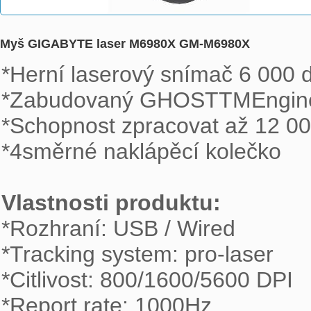
Myš GIGABYTE laser M6980X GM-M6980X
*Herní laserový snímač 6 000 d
*Zabudovaný GHOSTTMEngine po
*Schopnost zpracovat až 12 00
*4směrné naklápěcí kolečko

Vlastnosti produktu:

*Rozhraní: USB / Wired

*Tracking system: pro-laser 

*Citlivost: 800/1600/5600 DPI

*Report rate: 1000Hz
