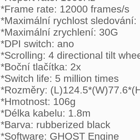
*Frame rate: 12000 frames/s

*Maximální rychlost sledování: 
*Maximální zrychlení: 30G

*DPI switch: ano

*Scrolling: 4 directional tilt whee
*Boční tlačítka: 2x

*Switch life: 5 million times

*Rozměry: (L)124.5*(W)77.6*(
*Hmotnost: 106g 

*Délka kabelu: 1.8m

*Barva: rubberized black

*Software: GHOST Engine
