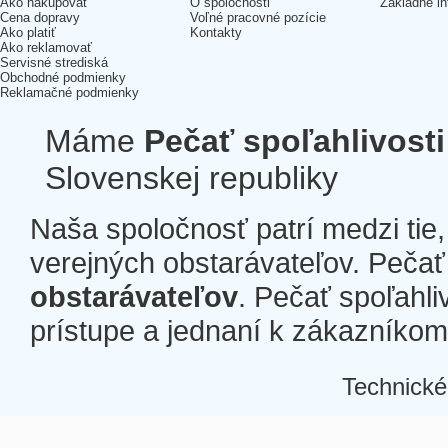
Ako nakupovať
O spoločnosti
Základné in
Cena dopravy
Voľné pracovné pozície
Ako platiť
Kontakty
Ako reklamovať
Servisné strediská
Obchodné podmienky
Reklamačné podmienky
Máme
Pečať spoľahlivosti
Slovenskej republiky
Naša spoločnosť patrí medzi tie
verejných obstarávateľov. Pečať 
obstarávateľov
. Pečať spoľahli
prístupe a jednaní k zákazníkom a
Technické
Â
Â
Â