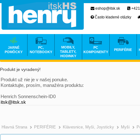
eshop@itsk.sk
+421
Často kladené otázky
MOBILY,
JARNÉ
PC,
PC
PERIFÉRIE
TABLETY,
POMÔCKY
NOTEBOOKY
KOMPONENTY
HODINKY
Produkt je vyradený!
Produkt už nie je v našej ponuke.
Kontaktujte, prosím, manažéra produktu:
Henrich Sonnenschein-ID0
itsk@itsk.sk
Hlavná Strana
PERIFÉRIE
Klávesnice, Myši, Joysticky
Myši
P