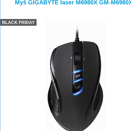
>
>
Myš GIGABYTE laser M6980X GM-M6980
BLACK FRIDAY