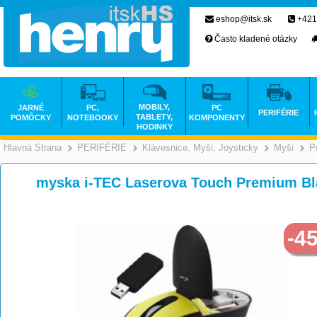
eshop@itsk.sk
+421
Často kladené otázky
MOBILY,
JARNÉ
PC,
PC
PERIFÉRIE
TABLETY,
POMÔCKY
NOTEBOOKY
KOMPONENTY
HODINKY
Hlavná Strana
PERIFÉRIE
Klávesnice, Myši, Joysticky
Myši
P
>
>
myska i-TEC Laserova Touch Premium Bl
-4