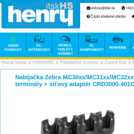
eshop@itsk.sk
+421
Často kladené otázky
MOBILY,
JARNÉ
PC,
PC
PERIFÉRIE
TABLETY,
POMÔCKY
NOTEBOOKY
KOMPONENTY
HODINKY
Hlavná Strana
PERIFÉRIE
Pokladničné Systémy
Čiarový Kód
>
>
Nabíjačka Zebra MC30xx/MC31xx/MC32xx N
terminály + síťový adaptér CRD3000-401