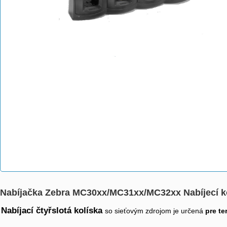
Nabíjačka Zebra MC30xx/MC31xx/MC32xx Nabíjecí ko
Nabíjací čtyřslotá kolíska
so sieťovým zdrojom je určená
pre t