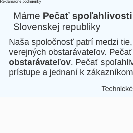
Reklamačné podmienky
Máme
Pečať spoľahlivosti
Slovenskej republiky
Naša spoločnosť patrí medzi tie
verejných obstarávateľov. Pečať 
obstarávateľov
. Pečať spoľahli
prístupe a jednaní k zákazníkom a
Technické
Â
Â
Â