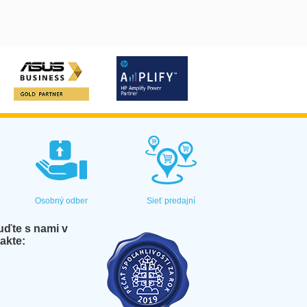
Osobný odber
Sieť predajní
ďte s nami v
akte: