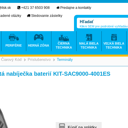
itsk.sk
+421 37 6503 908
Predajne a kontakty
ladené otázky
Sledovanie zásielky
Klikni SEM pre podrobné vyhľadáv
ČIERNA
MALÁ BIELA
VEĽKÁ BIELA
PERIFÉRIE
HERNÁ ZÓNA
TECHNIKA
TECHNIKA
TECHNIKA
Čiarový Kód
Príslušenstvo
Terminály
>
>
>
tá nabíječka baterií KIT-SAC9000-4001ES
Kúpiť na splátky.