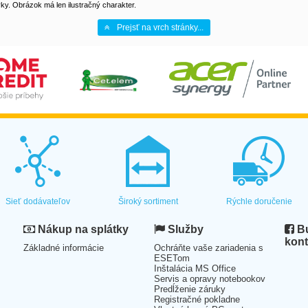
y. Obrázok má len ilustračný charakter.
Prejsť na vrch stránky...
Sieť dodávateľov
Široký sortiment
Rýchle doručenie
Nákup na splátky
Služby
Bu
kont
Základné informácie
Ochráňte vaše zariadenia s
ESETom
Inštalácia MS Office
Servis a opravy notebookov
Predĺženie záruky
Registračné pokladne