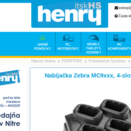
eshop@
Často k
MOBILY,
JARNÉ
PC,
PC
TABLETY,
POMÔCKY
NOTEBOOKY
KOMPONENTY
HODINKY
Hlavná Strana
PERIFÉRIE
Pokladničné Systémy
>
>
Nabíjačka Zebra MC9xxx, 4-slo