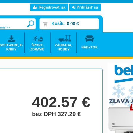
Registrovať sa
Prihlásiť sa
Košík:
0.00 €
anie >>
SOFTWARE, E-
ŠPORT,
ZÁHRADA,
NÁBYTOK
KNIHY
ZDRAVIE
HOBBY
402.57
€
bez DPH 327.29
€
do košíka