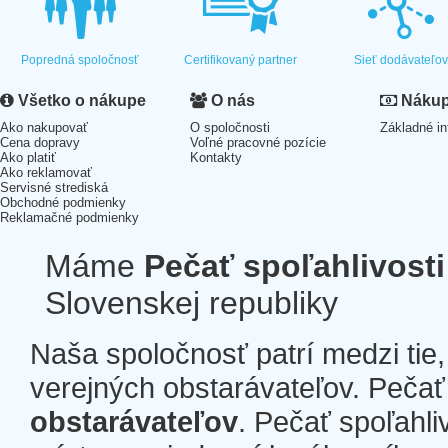
Popredná spoločnosť
Certifikovaný partner
Sieť dodávateľo
Všetko o nákupe
O nás
Nákup 
Ako nakupovať
O spoločnosti
Základné in
Cena dopravy
Voľné pracovné pozície
Ako platiť
Kontakty
Ako reklamovať
Servisné strediská
Obchodné podmienky
Reklamačné podmienky
Máme
Pečať spoľahlivosti
Slovenskej republiky
Naša spoločnosť patrí medzi tie
verejných obstarávateľov. Pečať 
obstarávateľov
. Pečať spoľahli