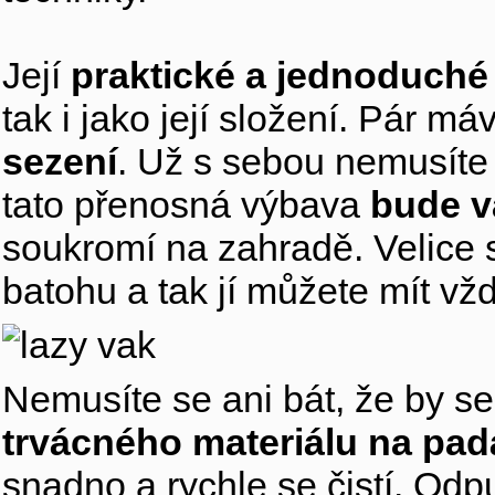
Její
praktické a jednoduché
tak i jako její složení. Pár m
sezení
. Už s sebou nemusíte
tato přenosná výbava
bude v
soukromí na zahradě. Velice s
batohu a tak jí můžete mít vž
Nemusíte se ani bát, že by s
trvácného materiálu na pa
snadno a rychle se čistí. Odp