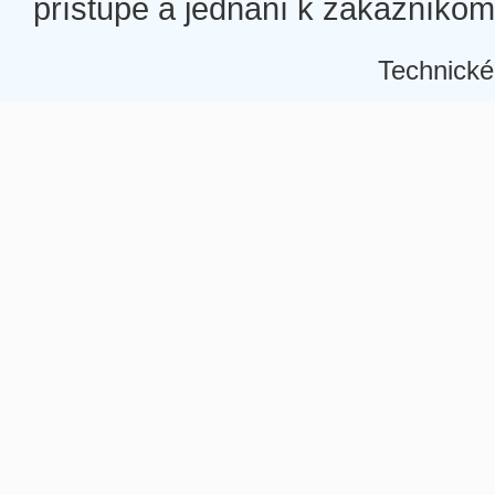
prístupe a jednaní k zákazníkom a
Technické
Â
Â
Â