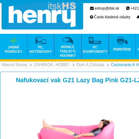
eshop@itsk.sk
+421
Často kladené otázky
MOBILY,
JARNÉ
PC,
PC
PERIFÉRIE
TABLETY,
POMÔCKY
NOTEBOOKY
KOMPONENTY
HODINKY
Hlavná Strana
ZÁHRADA, HOBBY
Dom A Záhrada
Cestovanie A V
>
>
Nafukovací vak G21 Lazy Bag Pink G21-L