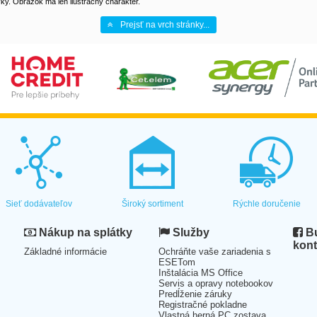
y. Obrázok má len ilustračný charakter.
Prejsť na vrch stránky...
Sieť dodávateľov
Široký sortiment
Rýchle doručenie
Nákup na splátky
Služby
Bu
kont
Základné informácie
Ochráňte vaše zariadenia s
ESETom
Inštalácia MS Office
Servis a opravy notebookov
Predĺženie záruky
Registračné pokladne
Vlastná herná PC zostava