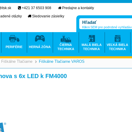
itsk.sk
+421 37 6503 908
Predajne a kontakty
ladené otázky
Sledovanie zásielky
Klikni SEM pre podrobné vyhľadáv
ČIERNA
MALÁ BIELA
VEĽKÁ BIELA
PERIFÉRIE
HERNÁ ZÓNA
TECHNIKA
TECHNIKA
TECHNIKA
Fiškálne Tlačiarne
Fiškálne Tlačiarne VAROS
>
>
anova s 6x LED k FM4000