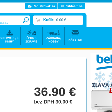
Registrovať sa
Prihlásiť sa
Košík:
0.00 €
anie >>
SOFTWARE, E-
ŠPORT,
ZÁHRADA,
NÁBYTOK
KNIHY
ZDRAVIE
HOBBY
36.90
€
bez DPH 30.00
€