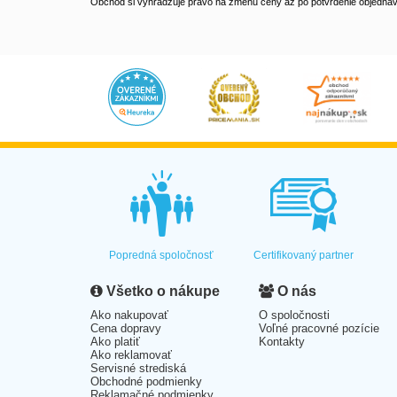
Obchod si vyhradzuje právo na zmenu ceny až po potvrdenie objednávk
Popredná spoločnosť
Certifikovaný partner
Všetko o nákupe
O nás
Ako nakupovať
O spoločnosti
Cena dopravy
Voľné pracovné pozície
Ako platiť
Kontakty
Ako reklamovať
Servisné strediská
Obchodné podmienky
Reklamačné podmienky