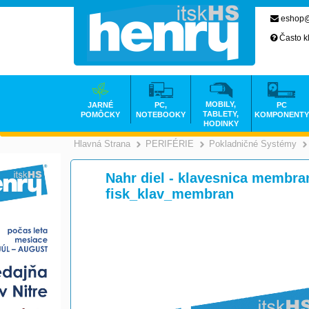
eshop@
Často k
MOBILY,
JARNÉ
PC,
PC
TABLETY,
POMÔCKY
NOTEBOOKY
KOMPONENTY
HODINKY
Hlavná Strana
PERIFÉRIE
Pokladničné Systémy
>
>
Nahr diel - klavesnica membr
fisk_klav_membran