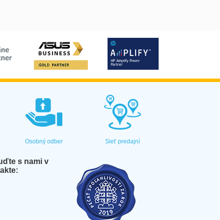
Osobný odber
Sieť predajní
ďte s nami v
akte: