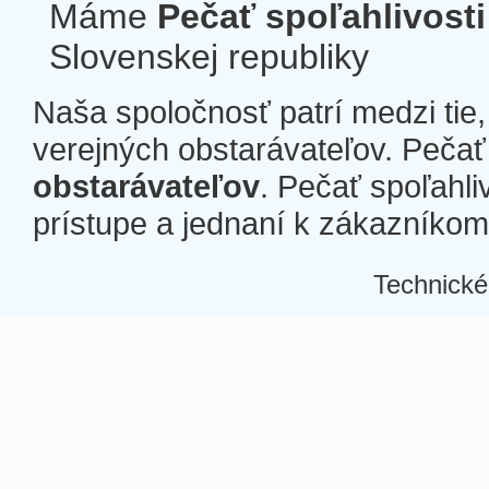
Máme
Pečať spoľahlivosti
Slovenskej republiky
Naša spoločnosť patrí medzi tie
verejných obstarávateľov. Pečať 
obstarávateľov
. Pečať spoľahli
prístupe a jednaní k zákazníkom a
Technické
Â
Â
Â