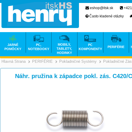
eshop@itsk.sk
+421
Často kladené otázky
MOBILY,
JARNÉ
PC,
PC
PERIFÉRIE
TABLETY,
POMÔCKY
NOTEBOOKY
KOMPONENTY
HODINKY
Hlavná Strana
PERIFÉRIE
Pokladničné Systémy
Pokladničné Zá
>
>
Náhr. pružina k západce pokl. zás. C420/