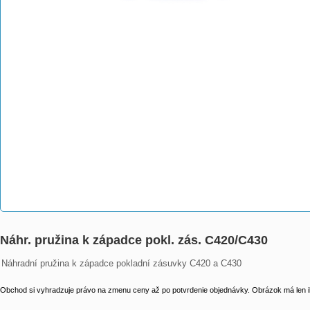
Náhr. pružina k západce pokl. zás. C420/C430
Náhradní pružina k západce pokladní zásuvky C420 a C430
Obchod si vyhradzuje právo na zmenu ceny až po potvrdenie objednávky. Obrázok má len il