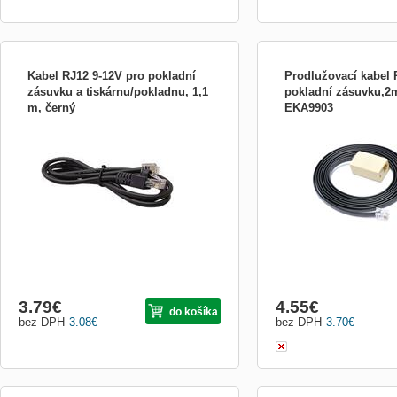
Kabel RJ12 9-12V pro pokladní
Prodlužovací kabel 
zásuvku a tiskárnu/pokladnu, 1,1
pokladní zásuvku,2
m, černý
EKA9903
Kabel 10P10C-6P6C-12V pro pokladní
Prodlužovací kabel 6P6C
zásuvky, černý
pokladní zásuvky, 2m, če
3.79
€
4.55
€
do košíka
bez DPH
3.08
€
bez DPH
3.70
€