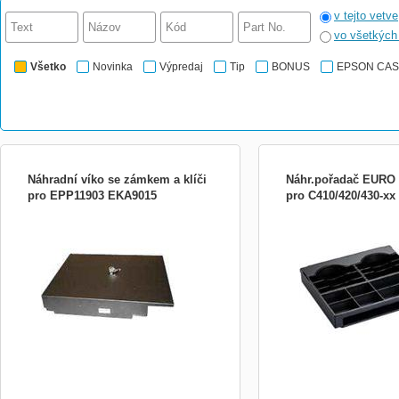
v tejto vetve
vo všetkýc
Všetko
Novinka
Výpredaj
Tip
BONUS
EPSON CA
Náhradní víko se zámkem a klíči
Náhr.pořadač EURO
pro EPP11903 EKA9015
pro C410/420/430-x
Zboží určené pro POS (=&quot;point of
Zboží určené pro POS (=&
sales&quot;), tedy prodejní místa, kde
sales&quot;), tedy prodejn
dochází k realizaci obchodních transakcí.
dochází k realizaci obcho
Typicky maloobchod, restaurace, hotely,
Typicky maloobchod, resta
lékárny, služby a další. Prodejní místo
lékárny, služby a další. P
bývá většinou vybaveno následovně: PC,
bývá většinou vybaveno 
případně POS terminál a ...
případně POS terminál a ..