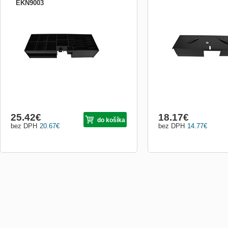
EKN9003
Náhradní plastový pořadač na peníze 6/8
Náhradní kovové uzamyka
pro FT-460xx
fliptop zásuvky FT-460V
25.42
€
18.17
€
do košíka
bez DPH
20.67
€
bez DPH
14.77
€