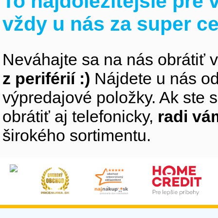
To najdôležitejšie pre
vždy u nás za super c
Neváhajte sa na nás obrátiť 
z periférií :)
Nájdete u nás od
výpredajové položky. Ak ste s
obrátiť aj telefonicky,
radi v
širokého sortimentu.