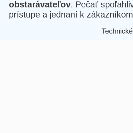
obstarávateľov
. Pečať spoľahli
prístupe a jednaní k zákazníkom a
Technické
Â
Â
Â