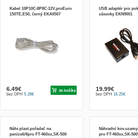
Kabel 10P10C-8P8C-12V,proEuro
USB adaptér pro pok
150TE,E50, černý EKA0507
zásuvky EKN9001
Kabel pro připojení pokladních zásuvek
USB adaptér pro připojení
Virtuos® k registračním pokladnám Euro
zásuvek k POS systémům
150TE, E50 a EFOx - konektor 1 (pro
nevyžaduje další externí n
připojení do pokladní zásuvky): 10P10C,
Umožňuje zásuvku nejen ot
RJ-48 - konektor 2 (pro připojení do
zjišťovat její stav. Nově, 
pokladny Euro 150TE, E50 a EFOx):
čipové sadě Profilic, není
8P8C, RJ-45 - délka: 1100mm...
verzích OS Windows třeba
6.49
€
19.99
€
do košíka
bez DPH
5.28
€
bez DPH
16.25
€
Náhr.plast.pořadač na
Náhradní kov.uzamyk
peníze6/8pro FT-460xx,SK-500
pro FT-460xx,SK-50