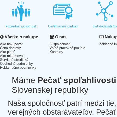
Popredná spoločnosť
Certifikovaný partner
Sieť dodávateľo
Všetko o nákupe
O nás
Nákup 
Ako nakupovať
O spoločnosti
Základné in
Cena dopravy
Voľné pracovné pozície
Ako platiť
Kontakty
Ako reklamovať
Servisné strediská
Obchodné podmienky
Reklamačné podmienky
Máme
Pečať spoľahlivosti
Slovenskej republiky
Naša spoločnosť patrí medzi tie
verejných obstarávateľov. Pečať 