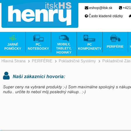
eshop@itsk.sk
+421
Často kladené otázky
MOBILY,
JARNÉ
PC,
PC
PERIFÉRIE
TABLETY,
POMÔCKY
NOTEBOOKY
KOMPONENTY
HODINKY
Hlavná Strana
PERIFÉRIE
Pokladničné Systémy
Pokladničné Zá
>
>