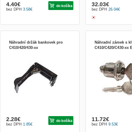
4.40
€
32.03
€
do košíka
bez DPH
3.58
€
bez DPH
26.04
€
Náhradní držák bankovek pro
Náhradní zámek s kl
C410/420/430-xx
C410/C420/C430-xx 
Náhradní držák bankovek pro
Náhradní zámek s klíčky 
C410/C420/C430-xx
C410/C420/C430-xx
2.28
€
11.72
€
do košíka
bez DPH
1.85
€
bez DPH
9.53
€