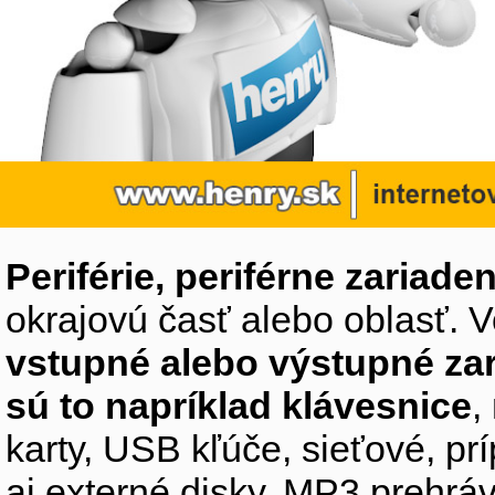
Periférie, periférne zariaden
okrajovú časť alebo oblasť. V
vstupné alebo výstupné za
sú to napríklad klávesnice
,
karty, USB kľúče, sieťové, p
aj externé disky, MP3 prehr