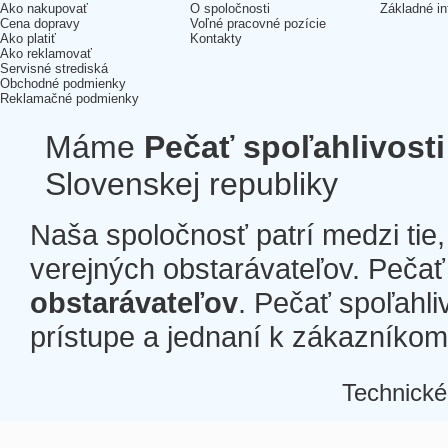
Ako nakupovať
O spoločnosti
Základné in
Cena dopravy
Voľné pracovné pozície
Ako platiť
Kontakty
Ako reklamovať
Servisné strediská
Obchodné podmienky
Reklamačné podmienky
Máme
Pečať spoľahlivosti
Slovenskej republiky
Naša spoločnosť patrí medzi tie
verejných obstarávateľov. Pečať 
obstarávateľov
. Pečať spoľahli
prístupe a jednaní k zákazníkom a
Technické
Â
Â
Â