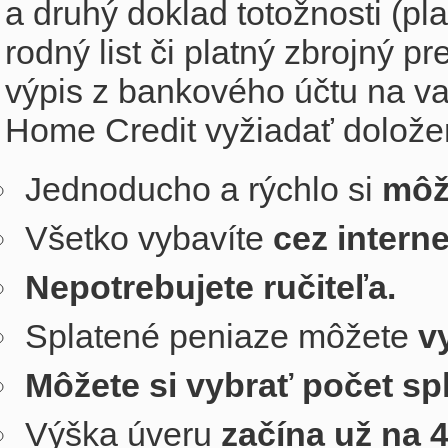
a druhý doklad totožnosti (pl
rodný list či platný zbrojný p
výpis z bankového účtu na v
Home Credit vyžiadať doložen
Jednoducho a rýchlo si
môž
Všetko vybavíte
cez intern
Nepotrebujete ručiteľa.
Splatené peniaze môžete
v
Môžete si vybrať počet sp
Výška úveru
začína už na 