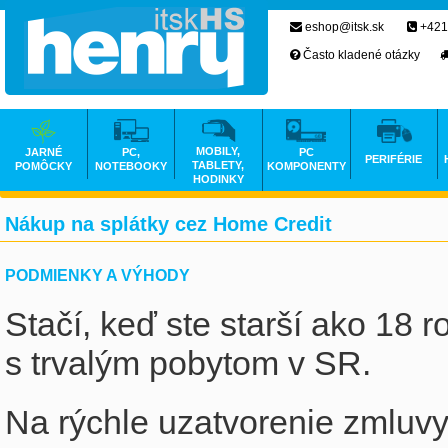
eshop@itsk.sk
+421
Často kladené otázky
MOBILY,
JARNÉ
PC,
PC
PERIFÉRIE
TABLETY,
POMÔCKY
NOTEBOOKY
KOMPONENTY
HODINKY
Nákup na splátky cez Home Credit
PODMIENKY A VÝHODY
Stačí, keď ste starší ako 18 
s trvalým pobytom v SR.
Na rýchle uzatvorenie zmluv