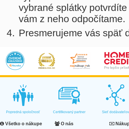
vybrané splátky potvrdí
vám z neho odpočítame.
Presmerujeme vás späť d
Popredná spoločnosť
Certifikovaný partner
Sieť dodávateľo
Všetko o nákupe
O nás
Nákup 