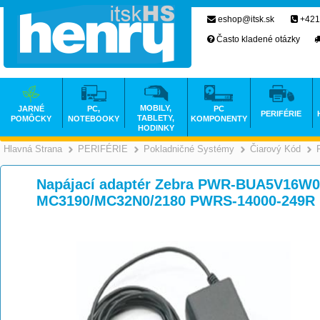
eshop@itsk.sk
+421
Často kladené otázky
MOBILY,
JARNÉ
PC,
PC
PERIFÉRIE
TABLETY,
POMÔCKY
NOTEBOOKY
KOMPONENTY
HODINKY
Hlavná Strana
PERIFÉRIE
Pokladničné Systémy
Čiarový Kód
>
>
Napájací adaptér Zebra PWR-BUA5V16W0
MC3190/MC32N0/2180 PWRS-14000-249R