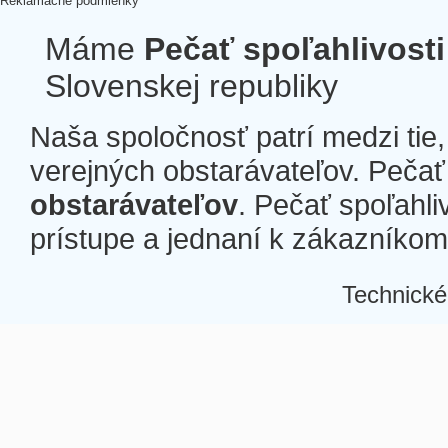
Reklamačné podmienky
Máme
Pečať spoľahlivosti
Slovenskej republiky
Naša spoločnosť patrí medzi tie
verejných obstarávateľov. Pečať 
obstarávateľov
. Pečať spoľahli
prístupe a jednaní k zákazníkom a
Technické
Â
Â
Â