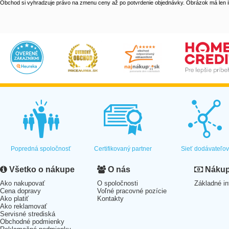
Obchod si vyhradzuje právo na zmenu ceny až po potvrdenie objednávky. Obrázok má len il
Popredná spoločnosť
Certifikovaný partner
Sieť dodávateľo
Všetko o nákupe
O nás
Nákup 
Ako nakupovať
O spoločnosti
Základné in
Cena dopravy
Voľné pracovné pozície
Ako platiť
Kontakty
Ako reklamovať
Servisné strediská
Obchodné podmienky