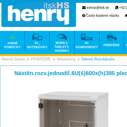
eshop@itsk.sk
+421
Často kladené otázky
MOBILY,
JARNÉ
PC,
PC
PERIFÉRIE
TABLETY,
POMÔCKY
NOTEBOOKY
KOMPONENTY
HODINKY
Hlavná Strana
PERIFÉRIE
Networking
Dátové Rozvádzače
>
>
>
Nástěn.rozv.jednodíl.6U(š)600x(h)395 pl