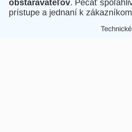
obstarávateľov
. Pečať spoľahli
prístupe a jednaní k zákazníkom a
Technické
Â
Â
Â