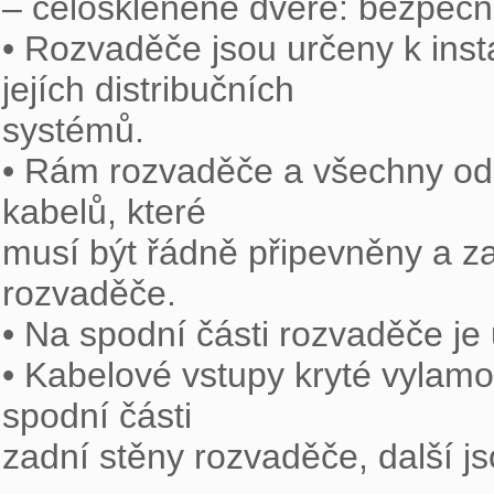
– celoskleněné dveře: bezpečno
• Rozvaděče jsou určeny k inst
jejích distribučních

systémů.

• Rám rozvaděče a všechny odd
kabelů, které

musí být řádně připevněny a za
rozvaděče.

• Na spodní části rozvaděče je
• Kabelové vstupy kryté vylamo
spodní části

zadní stěny rozvaděče, další j