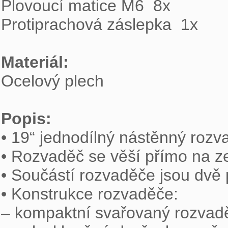
Plovoucí matice M6  8x

Protiprachová záslepka  1x

Materiál: 

Ocelový plech

Popis: 

• 19“ jednodílný nástěnný rozva
• Rozvaděč se věší přímo na ze
• Součástí rozvaděče jsou dvě po
• Konstrukce rozvaděče:

– kompaktní svařovaný rozvadě