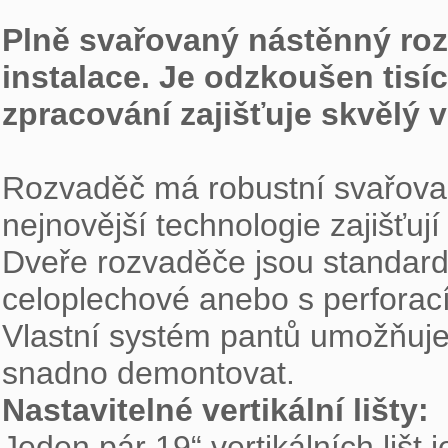
Plně svařovaný nástěnný rozv
instalace. Je odzkoušen tisíc
zpracování zajišťuje skvělý 
Rozvaděč má robustní svařovano
nejnovější technologie zajišťují
Dveře rozvaděče jsou standardn
celoplechové anebo s perforací.
Vlastní systém pantů umožňuje 
Nastavitelné vertikální lišty: 

Jeden pár 19“ vertikálních lišt 