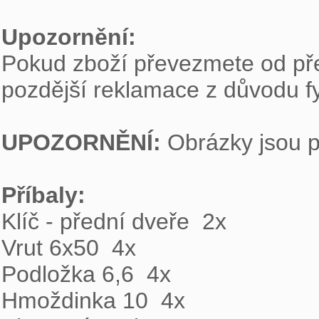
Upozornění: 

Pokud zboží převezmete od pře
pozdější reklamace z důvodu fy
UPOZORNĚNÍ:
 Obrázky jsou po
Příbaly: 

Klíč - přední dveře  2x

Vrut 6x50  4x

Podložka 6,6  4x

Hmoždinka 10  4x
