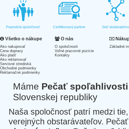
Popredná spoločnosť
Certifikovaný partner
Sieť dodávateľo
Všetko o nákupe
O nás
Nákup 
Ako nakupovať
O spoločnosti
Základné in
Cena dopravy
Voľné pracovné pozície
Ako platiť
Kontakty
Ako reklamovať
Servisné strediská
Obchodné podmienky
Reklamačné podmienky
Máme
Pečať spoľahlivosti
Slovenskej republiky
Naša spoločnosť patrí medzi tie
verejných obstarávateľov. Pečať 