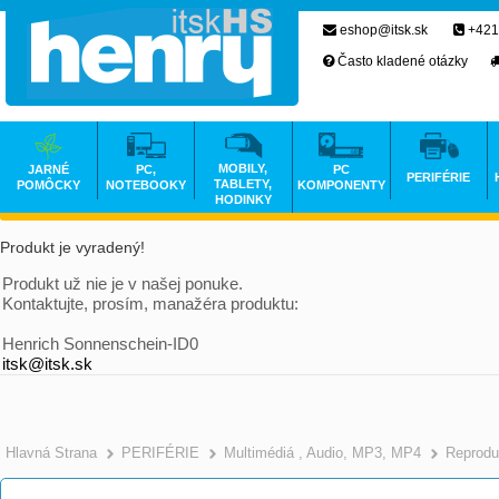
eshop@itsk.sk
+421
Často kladené otázky
MOBILY,
JARNÉ
PC,
PC
PERIFÉRIE
TABLETY,
POMÔCKY
NOTEBOOKY
KOMPONENTY
HODINKY
Produkt je vyradený!
Produkt už nie je v našej ponuke.
Kontaktujte, prosím, manažéra produktu:
Henrich Sonnenschein-ID0
itsk@itsk.sk
Hlavná Strana
PERIFÉRIE
Multimédiá , Audio, MP3, MP4
Reprodu