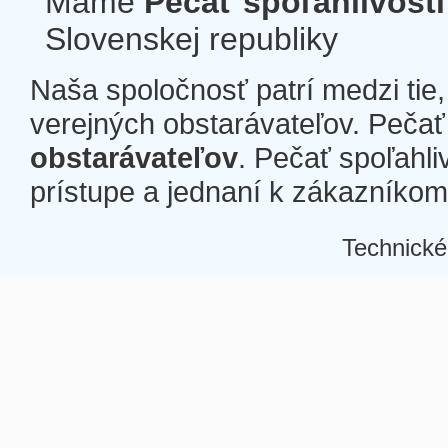
Máme
Pečať spoľahlivosti
Slovenskej republiky
Naša spoločnosť patrí medzi tie
verejných obstarávateľov. Pečať 
obstarávateľov
. Pečať spoľahli
prístupe a jednaní k zákazníkom a
Technické
Â
Â
Â