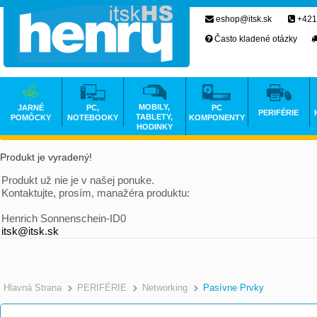
eshop@itsk.sk
+421
Často kladené otázky
MOBILY,
JARNÉ
PC,
PC
PERIFÉRIE
TABLETY,
POMÔCKY
NOTEBOOKY
KOMPONENTY
HODINKY
Produkt je vyradený!
Produkt už nie je v našej ponuke.
Kontaktujte, prosím, manažéra produktu:
Henrich Sonnenschein-ID0
itsk@itsk.sk
Hlavná Strana
PERIFÉRIE
Networking
Pasívne Prvky