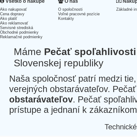
Všetko o nákupe
O nás
Nákup 
Ako nakupovať
O spoločnosti
Základné in
Cena dopravy
Voľné pracovné pozície
Ako platiť
Kontakty
Ako reklamovať
Servisné strediská
Obchodné podmienky
Reklamačné podmienky
Máme
Pečať spoľahlivosti
Slovenskej republiky
Naša spoločnosť patrí medzi tie
verejných obstarávateľov. Pečať 
obstarávateľov
. Pečať spoľahli
prístupe a jednaní k zákazníkom a
Technické
Â
Â