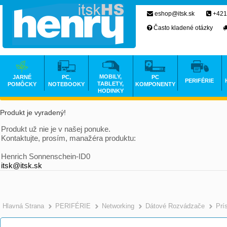
eshop@itsk.sk
+421
Často kladené otázky
MOBILY,
JARNÉ
PC,
PC
PERIFÉRIE
TABLETY,
POMÔCKY
NOTEBOOKY
KOMPONENTY
HODINKY
Produkt je vyradený!
Produkt už nie je v našej ponuke.
Kontaktujte, prosím, manažéra produktu:
Henrich Sonnenschein-ID0
itsk@itsk.sk
Hlavná Strana
PERIFÉRIE
Networking
Dátové Rozvádzače
Prí