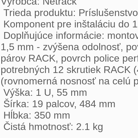
Výrobca: Netrack

 Trieda produktu: Príslušenstvo do dátových rozvádzačov

 Komponent pre inštaláciu do 19" racku: polička

 Doplňujúce informácie: montovaná do RACK s roztečou  19", hrúbka  plechu 
1,5 mm - zvýšena odolnosť, po
párov RACK, povrch police perf
potrebných 12 skrutiek RACK (
(rovnomerná nosnosť na celú plo
 Výška: 1 U, 55 mm

 Šírka: 19 palcov, 484 mm

 Hĺbka: 350 mm

 Čistá hmotnosť: 2.1 kg