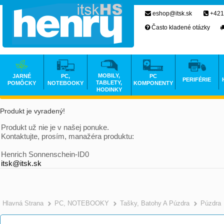
eshop@itsk.sk
+421
Často kladené otázky
MOBILY,
JARNÉ
PC,
PC
PERIFÉRIE
TABLETY,
POMÔCKY
NOTEBOOKY
KOMPONENTY
HODINKY
Produkt je vyradený!
Produkt už nie je v našej ponuke.
Kontaktujte, prosím, manažéra produktu:
Henrich Sonnenschein-ID0
itsk@itsk.sk
Hlavná Strana
PC, NOTEBOOKY
Tašky, Batohy A Púzdra
Púzdra