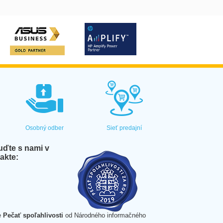
Osobný odber
Sieť predajní
ďte s nami v
akte:
e
Pečať spoľahlivosti
od Národného informačného