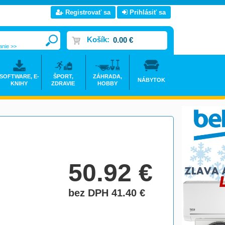
Registrovať sa
Prihlásiť sa
Košík:
0.00 €
anie >>
SOFTWARE, E-
ŠPORT,
ZÁHRADA,
NÁBYTOK
KNIHY
ZDRAVIE
HOBBY
50.92
€
bez DPH 41.40
€
do košíka