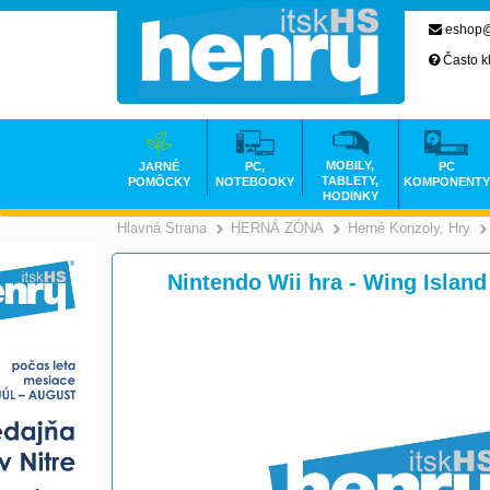
eshop@
Často k
MOBILY,
JARNÉ
PC,
PC
TABLETY,
POMÔCKY
NOTEBOOKY
KOMPONENTY
HODINKY
Hlavná Strana
HERNÁ ZÓNA
Herné Konzoly, Hry
>
>
Nintendo Wii hra - Wing Islan