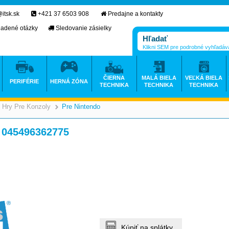
itsk.sk
+421 37 6503 908
Predajne a kontakty
ladené otázky
Sledovanie zásielky
Klikni SEM pre podrobné vyhľadáv
ČIERNA
MALÁ BIELA
VEĽKÁ BIELA
PERIFÉRIE
HERNÁ ZÓNA
TECHNIKA
TECHNIKA
TECHNIKA
Hry Pre Konzoly
Pre Nintendo
>
>
d 045496362775
Kúpiť na splátky.