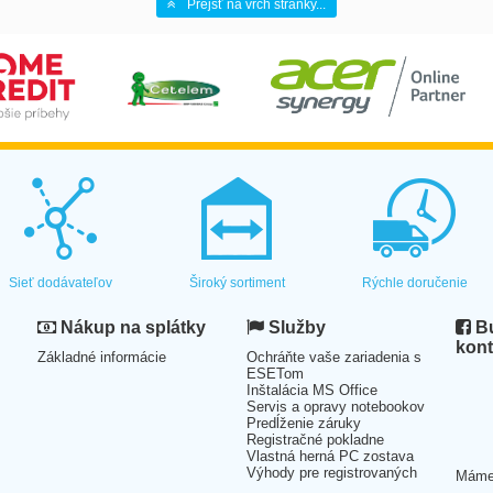
Prejsť na vrch stránky...
Sieť dodávateľov
Široký sortiment
Rýchle doručenie
Nákup na splátky
Služby
Bu
kont
Základné informácie
Ochráňte vaše zariadenia s
ESETom
Inštalácia MS Office
Servis a opravy notebookov
Predĺženie záruky
Registračné pokladne
Vlastná herná PC zostava
Výhody pre registrovaných
Mám