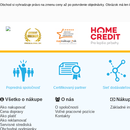
Obchod si vyhradzuje právo na zmenu ceny až po potvrdenie objednávky. Obrázok má len il
Popredná spoločnosť
Certifikovaný partner
Sieť dodávateľo
Všetko o nákupe
O nás
Nákup 
Ako nakupovať
O spoločnosti
Základné in
Cena dopravy
Voľné pracovné pozície
Ako platiť
Kontakty
Ako reklamovať
Servisné strediská
Obchodné podmienky