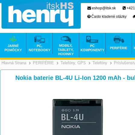
eshop@itsk.sk
+421
Často kladené otázky
MOBILY,
JARNÉ
PC,
PC
PERIFÉRIE
TABLETY,
POMÔCKY
NOTEBOOKY
KOMPONENTY
HODINKY
Hlavná Strana
PERIFÉRIE
Telefóny, GPS
Telefóny
Príslušenst
>
>
>
Nokia baterie BL-4U Li-Ion 1200 mAh - b