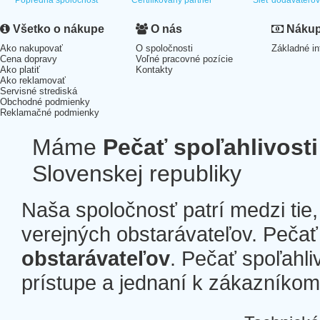
Popredná spoločnosť
Certifikovaný partner
Sieť dodávateľo
Všetko o nákupe
O nás
Nákup 
Ako nakupovať
O spoločnosti
Základné in
Cena dopravy
Voľné pracovné pozície
Ako platiť
Kontakty
Ako reklamovať
Servisné strediská
Obchodné podmienky
Reklamačné podmienky
Máme
Pečať spoľahlivosti
Slovenskej republiky
Naša spoločnosť patrí medzi tie
verejných obstarávateľov. Pečať 
obstarávateľov
. Pečať spoľahli
prístupe a jednaní k zákazníkom a