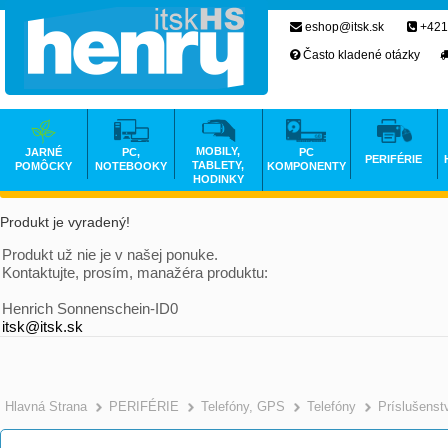
eshop@itsk.sk
+421
Často kladené otázky
MOBILY,
JARNÉ
PC,
PC
PERIFÉRIE
TABLETY,
POMÔCKY
NOTEBOOKY
KOMPONENTY
HODINKY
Produkt je vyradený!
Produkt už nie je v našej ponuke.
Kontaktujte, prosím, manažéra produktu:
Henrich Sonnenschein-ID0
itsk@itsk.sk
Hlavná Strana
PERIFÉRIE
Telefóny, GPS
Telefóny
Príslušenst