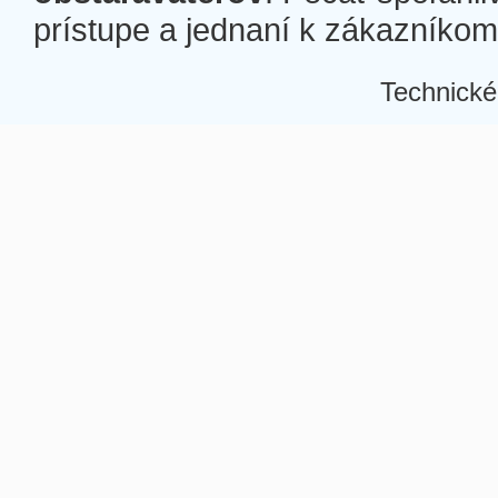
prístupe a jednaní k zákazníkom a
Technické
Â
Â
Â