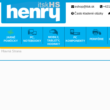
eshop@itsk.sk
+421
Často kladené otázky
MOBILY,
JARNÉ
PC,
PC
PERIFÉRIE
TABLETY,
POMÔCKY
NOTEBOOKY
KOMPONENTY
HODINKY
Hlavná Strana