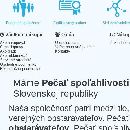
Popredná spoločnosť
Certifikovaný partner
Sieť dodávateľo
Všetko o nákupe
O nás
Nákup 
Ako nakupovať
O spoločnosti
Základné in
Cena dopravy
Voľné pracovné pozície
Ako platiť
Kontakty
Ako reklamovať
Servisné strediská
Obchodné podmienky
Reklamačné podmienky
Máme
Pečať spoľahlivosti
Slovenskej republiky
Naša spoločnosť patrí medzi tie
verejných obstarávateľov. Pečať 
obstarávateľov
. Pečať spoľahli