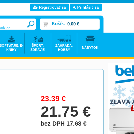
Registrovať sa
Prihlásiť sa
Košík:
0.00 €
anie >>
SOFTWARE, E-
ŠPORT,
ZÁHRADA,
NÁBYTOK
KNIHY
ZDRAVIE
HOBBY
23.39
€
21.75
€
bez DPH 17.68
€