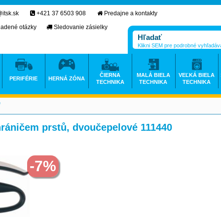
itsk.sk
+421 37 6503 908
Predajne a kontakty
ladené otázky
Sledovanie zásielky
Klikni SEM pre podrobné vyhľadáv
ČIERNA
MALÁ BIELA
VEĽKÁ BIELA
PERIFÉRIE
HERNÁ ZÓNA
TECHNIKA
TECHNIKA
TECHNIKA
e
>
hráničem prstů, dvoučepelové 111440
-7%