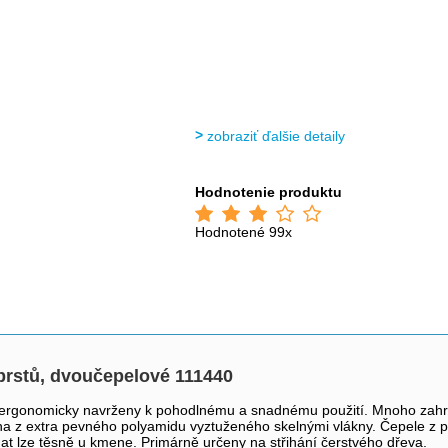
zobraziť ďalšie detaily
Hodnotenie produktu
Hodnotené 99x
prstů, dvoučepelové 111440
 ergonomicky navrženy k pohodlnému a snadnému použití. Mnoho zahrad
na z extra pevného polyamidu vyztuženého skelnými vlákny. Čepele z pe
t lze těsně u kmene. Primárně určeny na střihání čerstvého dřeva.