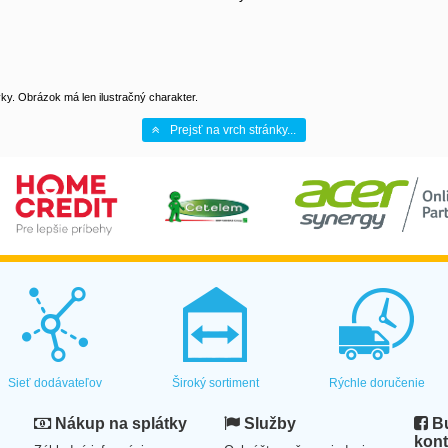
y. Obrázok má len ilustračný charakter.
Prejsť na vrch stránky...
Sieť dodávateľov
Široký sortiment
Rýchle doručenie
Nákup na splátky
Služby
Bu
kont