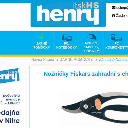
eshop@
Často k
MOBILY,
JARNÉ
PC,
PC
TABLETY,
POMÔCKY
NOTEBOOKY
KOMPONENTY
HODINKY
Hlavná Strana
JARNÉ POMÔCKY
Záhradné Náradi
>
Nožničky Fiskars zahradní s c