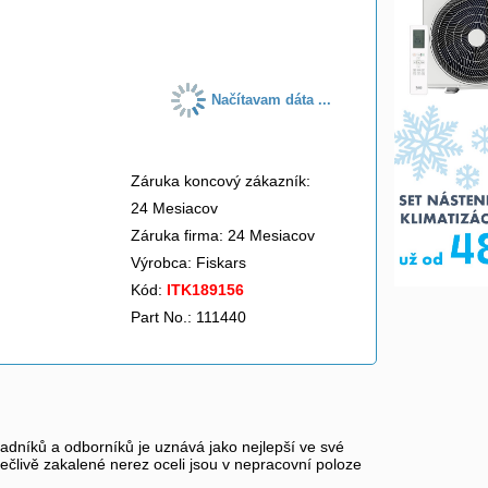
do košíka
Načítavam dáta ...
Záruka koncový zákazník:
24 Mesiacov
Záruka firma: 24 Mesiacov
Výrobca:
Fiskars
Kód:
ITK189156
Part No.: 111440
níků a odborníků je uznává jako nejlepší ve své
člivě zakalené nerez oceli jsou v nepracovní poloze