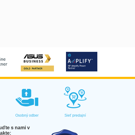
Osobný odber
Sieť predajní
ďte s nami v
akte: