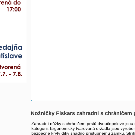
Nožničky Fiskars zahradní s chráničem 
Zahradní nůžky s chráničem prstů dvoučepelové jsou
kategorii. Ergonomicky tvarovaná držadla jsou vyrobe
bezpečně kryty díky snadno přístupnému zámku. Stříha