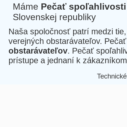
Máme
Pečať spoľahlivosti
Slovenskej republiky
Naša spoločnosť patrí medzi tie
verejných obstarávateľov. Pečať 
obstarávateľov
. Pečať spoľahli
prístupe a jednaní k zákazníkom a
Technické
Â
Â
Â