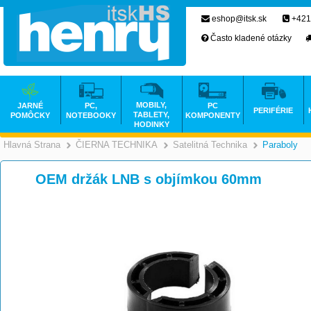
eshop@itsk.sk
+421
Často kladené otázky
MOBILY,
JARNÉ
PC,
PC
PERIFÉRIE
TABLETY,
POMÔCKY
NOTEBOOKY
KOMPONENTY
HODINKY
Hlavná Strana
ČIERNA TECHNIKA
Satelitná Technika
Paraboly
>
>
OEM držák LNB s objímkou 60mm