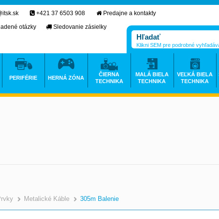
itsk.sk
+421 37 6503 908
Predajne a kontakty
ladené otázky
Sledovanie zásielky
Klikni SEM pre podrobné vyhľadáv
ČIERNA
MALÁ BIELA
VEĽKÁ BIELA
PERIFÉRIE
HERNÁ ZÓNA
TECHNIKA
TECHNIKA
TECHNIKA
Prvky
Metalické Káble
305m Balenie