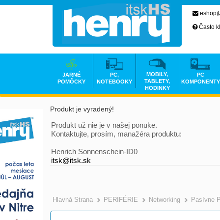
eshop@
Často k
MOBILY,
JARNÉ
PC,
PC
TABLETY,
POMÔCKY
NOTEBOOKY
KOMPONENTY
HODINKY
Produkt je vyradený!
Produkt už nie je v našej ponuke.
Kontaktujte, prosím, manažéra produktu:
Henrich Sonnenschein-ID0
itsk@itsk.sk
Hlavná Strana
PERIFÉRIE
Networking
Pasívne 