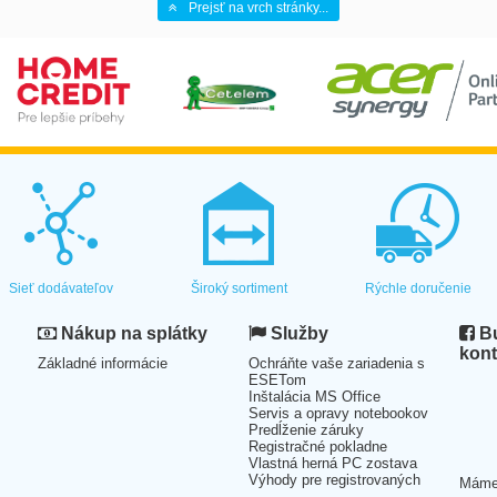
Prejsť na vrch stránky...
Sieť dodávateľov
Široký sortiment
Rýchle doručenie
Nákup na splátky
Služby
Bu
kont
Základné informácie
Ochráňte vaše zariadenia s
ESETom
Inštalácia MS Office
Servis a opravy notebookov
Predĺženie záruky
Registračné pokladne
Vlastná herná PC zostava
Výhody pre registrovaných
Mám