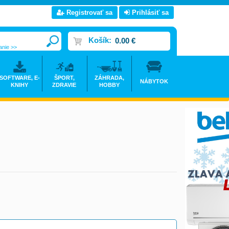
Registrovať sa
Prihlásiť sa
Košík:
0.00 €
anie >>
SOFTWARE, E-
ŠPORT,
ZÁHRADA,
NÁBYTOK
KNIHY
ZDRAVIE
HOBBY