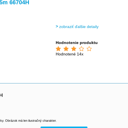
>
>
>
05m 66704H
zobraziť ďalšie detaily
Hodnotenie produktu
Hodnotené 14x
4H
y. Obrázok má len ilustračný charakter.