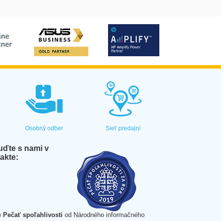
Osobný odber
Sieť predajní
ďte s nami v
akte:
e
Pečať spoľahlivosti
od Národného informačného