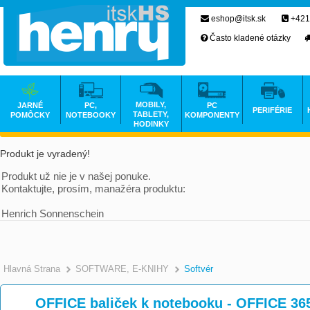
eshop@itsk.sk
+421
Často kladené otázky
MOBILY,
JARNÉ
PC,
PC
PERIFÉRIE
TABLETY,
POMÔCKY
NOTEBOOKY
KOMPONENTY
HODINKY
Produkt je vyradený!
Produkt už nie je v našej ponuke.
Kontaktujte, prosím, manažéra produktu:
Henrich Sonnenschein
Hlavná Strana
SOFTWARE, E-KNIHY
Softvér
OFFICE baliček k notebooku - OFFICE 36