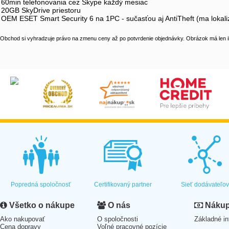
60min telefonovania cez Skype každý mesiac
20GB SkyDrive priestoru
OEM ESET Smart Security 6 na 1PC - sučasťou aj AntiTheft (ma lokaliza
Obchod si vyhradzuje právo na zmenu ceny až po potvrdenie objednávky. Obrázok má len il
Popredná spoločnosť
Certifikovaný partner
Sieť dodávateľo
Všetko o nákupe
O nás
Nákup 
Ako nakupovať
O spoločnosti
Základné in
Cena dopravy
Voľné pracovné pozície