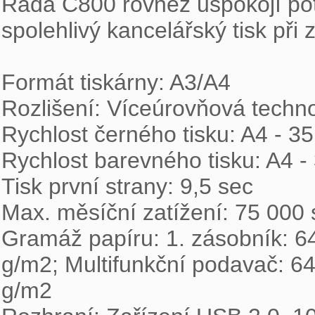
Řada C800 rovněž uspokojí potř
spolehlivý kancelářský tisk při
Formát tiskárny: A3/A4

Rozlišení: Víceúrovňová techno
Rychlost černého tisku: A4 - 35
Rychlost barevného tisku: A4 - 
Tisk první strany: 9,5 sec

Max. měsíční zatížení: 75 000 s
Gramáž papíru: 1. zásobník: 64
g/m2; Multifunkční podavač: 64
g/m2
