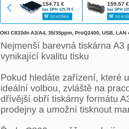
C822, 831, 841, MC853,
154.71
€
C831, 841, MC
159.57
MC873
bez DPH
125.78
€
bez DPH
12
DO KOŠÍKA
DO KOŠ
OKI C833dn A3/A4, 35/35ppm, ProQ2400, USB, LAN 
Nejmenší barevná tiskárna A3 
vynikající kvalitu tisku

Pokud hledáte zařízení, které 
ideální volbou, zvláště na pr
dřívější obří tiskárny formátu 
prodejny a umožní tisknout mark