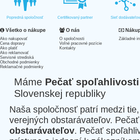
Popredná spoločnosť
Certifikovaný partner
Sieť dodávateľo
Všetko o nákupe
O nás
Nákup 
Ako nakupovať
O spoločnosti
Základné in
Cena dopravy
Voľné pracovné pozície
Ako platiť
Kontakty
Ako reklamovať
Servisné strediská
Obchodné podmienky
Reklamačné podmienky
Máme
Pečať spoľahlivosti
Slovenskej republiky
Naša spoločnosť patrí medzi tie
verejných obstarávateľov. Pečať 
obstarávateľov
. Pečať spoľahli