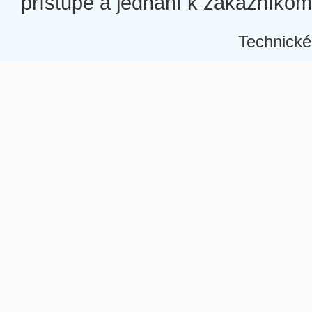
prístupe a jednaní k zákazníkom a
Technické
Â
Â
Â