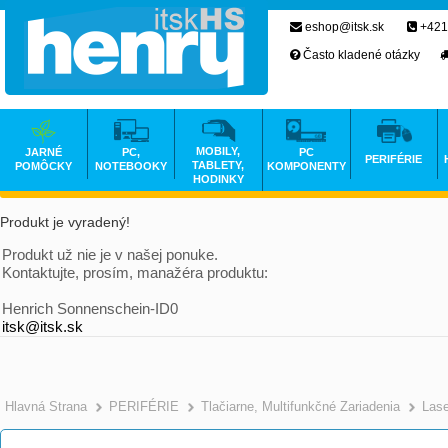
eshop@itsk.sk
+421
Často kladené otázky
MOBILY,
JARNÉ
PC,
PC
PERIFÉRIE
TABLETY,
POMÔCKY
NOTEBOOKY
KOMPONENTY
HODINKY
Produkt je vyradený!
Produkt už nie je v našej ponuke.
Kontaktujte, prosím, manažéra produktu:
Henrich Sonnenschein-ID0
itsk@itsk.sk
Hlavná Strana
PERIFÉRIE
Tlačiarne, Multifunkčné Zariadenia
Las