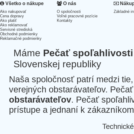
Všetko o nákupe
O nás
Nákup 
Ako nakupovať
O spoločnosti
Základné in
Cena dopravy
Voľné pracovné pozície
Ako platiť
Kontakty
Ako reklamovať
Servisné strediská
Obchodné podmienky
Reklamačné podmienky
Máme
Pečať spoľahlivosti
Slovenskej republiky
Naša spoločnosť patrí medzi tie
verejných obstarávateľov. Pečať 
obstarávateľov
. Pečať spoľahli
prístupe a jednaní k zákazníkom a
Technické
Â