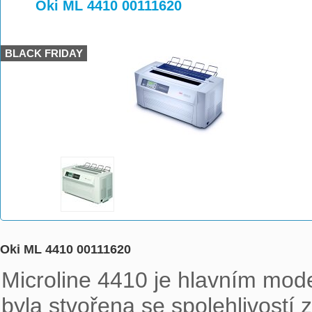
>
>
Oki ML 4410 00111620
BLACK FRIDAY
Oki ML 4410 00111620
Microline 4410 je hlavním mode
byla stvořena se spolehlivostí z