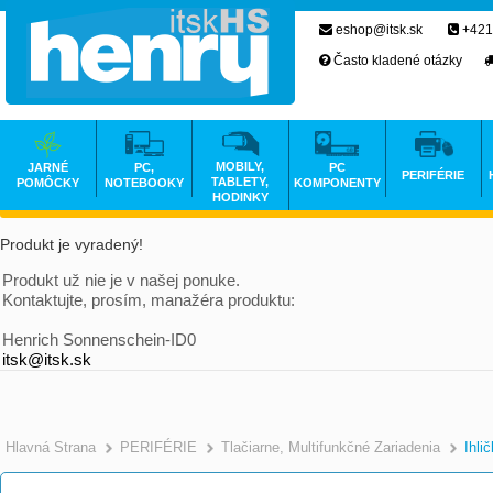
eshop@itsk.sk
+421
Často kladené otázky
MOBILY,
JARNÉ
PC,
PC
PERIFÉRIE
TABLETY,
POMÔCKY
NOTEBOOKY
KOMPONENTY
HODINKY
Produkt je vyradený!
Produkt už nie je v našej ponuke.
Kontaktujte, prosím, manažéra produktu:
Henrich Sonnenschein-ID0
itsk@itsk.sk
Hlavná Strana
PERIFÉRIE
Tlačiarne, Multifunkčné Zariadenia
Ihli