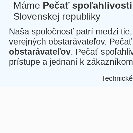
Máme
Pečať spoľahlivosti
Slovenskej republiky
Naša spoločnosť patrí medzi tie
verejných obstarávateľov. Pečať 
obstarávateľov
. Pečať spoľahli
prístupe a jednaní k zákazníkom a
Technické
Â
Â
Â