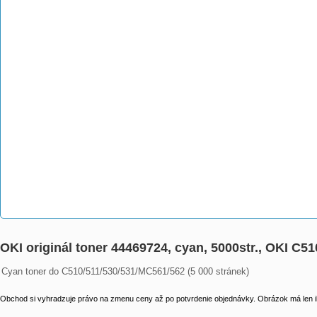
OKI originál toner 44469724, cyan, 5000str., OKI C51
Cyan toner do C510/511/530/531/MC561/562 (5 000 stránek)
Obchod si vyhradzuje právo na zmenu ceny až po potvrdenie objednávky. Obrázok má len il