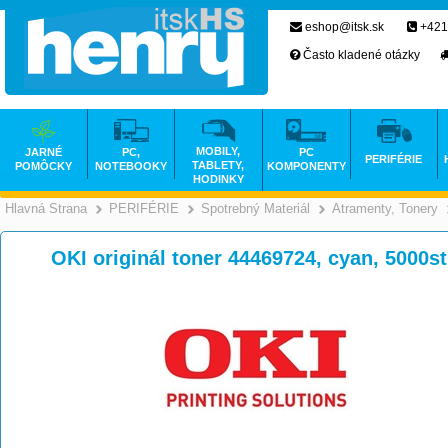
eshop@itsk.sk
+421
Často kladené otázky
MOBILY,
JARNÉ
PC,
PC
PERIFÉRIE
TABLETY,
POMÔCKY
NOTEBOOKY
KOMPONENTY
HODINKY
Hlavná Strana
PERIFÉRIE
Spotrebný Materiál
Atramenty, Tonery
>
>
>
OKI originál toner 44469724, cyan, 5000st