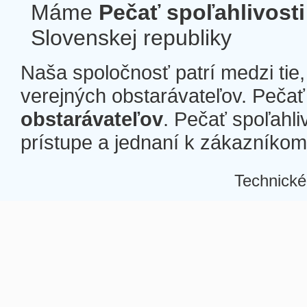
Máme
Pečať spoľahlivosti
Slovenskej republiky
Naša spoločnosť patrí medzi tie
verejných obstarávateľov. Pečať 
obstarávateľov
. Pečať spoľahli
prístupe a jednaní k zákazníkom a
Technické
Â
Â
Â