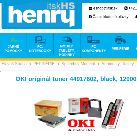
eshop@itsk.sk
+421
Často kladené otázky
MOBILY,
JARNÉ
PC,
PC
PERIFÉRIE
TABLETY,
POMÔCKY
NOTEBOOKY
KOMPONENTY
HODINKY
Hlavná Strana
PERIFÉRIE
Spotrebný Materiál
Atramenty, Tonery
>
>
>
OKI originál toner 44917602, black, 1200