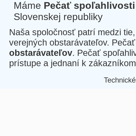
Máme
Pečať spoľahlivosti
Slovenskej republiky
Naša spoločnosť patrí medzi tie
verejných obstarávateľov. Pečať 
obstarávateľov
. Pečať spoľahli
prístupe a jednaní k zákazníkom a
Technické
Â
Â
Â