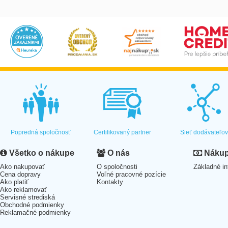
Popredná spoločnosť
Certifikovaný partner
Sieť dodávateľo
Všetko o nákupe
O nás
Nákup 
Ako nakupovať
O spoločnosti
Základné in
Cena dopravy
Voľné pracovné pozície
Ako platiť
Kontakty
Ako reklamovať
Servisné strediská
Obchodné podmienky
Reklamačné podmienky