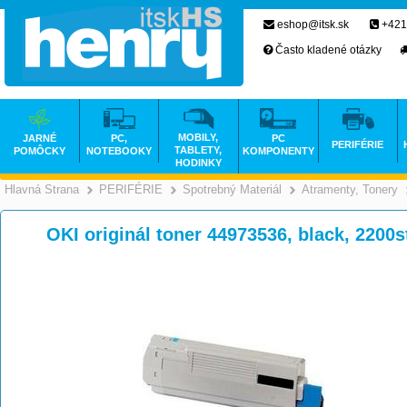
eshop@itsk.sk
+421
Často kladené otázky
MOBILY,
JARNÉ
PC,
PC
PERIFÉRIE
TABLETY,
POMÔCKY
NOTEBOOKY
KOMPONENTY
HODINKY
Hlavná Strana
PERIFÉRIE
Spotrebný Materiál
Atramenty, Tonery
>
>
>
OKI originál toner 44973536, black, 2200s