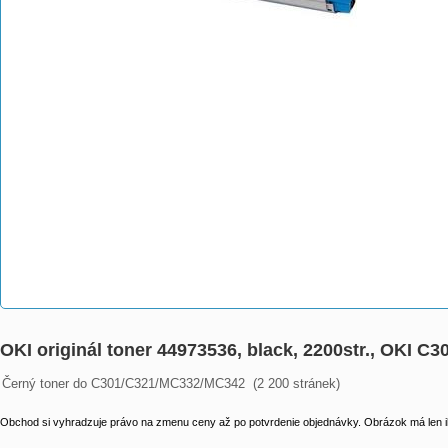
OKI originál toner 44973536, black, 2200str., OKI C3
Černý toner do C301/C321/MC332/MC342  (2 200 stránek)
Obchod si vyhradzuje právo na zmenu ceny až po potvrdenie objednávky. Obrázok má len il