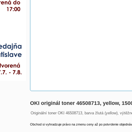
OKI originál toner 46508713, yellow, 150
Originální toner OKI 46508713, barva žlutá (yellow), výtěžn
Obchod si vyhradzuje právo na zmenu ceny až po potvrdenie objednávk