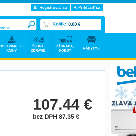
Registrovať sa
Prihlásiť sa
Košík:
0.00 €
anie >>
SOFTWARE, E-
ŠPORT,
ZÁHRADA,
NÁBYTOK
KNIHY
ZDRAVIE
HOBBY
107.44
€
bez DPH 87.35
€
do košíka