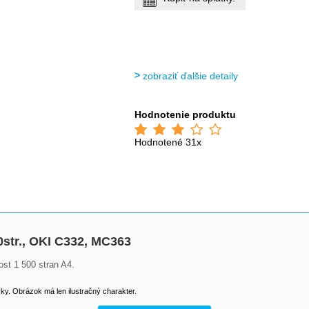
zobraziť ďalšie detaily
Hodnotenie produktu
Hodnotené 31x
0str., OKI C332, MC363
ost 1 500 stran A4.
y. Obrázok má len ilustračný charakter.