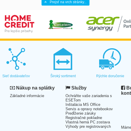
Prejsť na vrch stránky...
Sieť dodávateľov
Široký sortiment
Rýchle doručenie
Nákup na splátky
Služby
Bu
kont
Základné informácie
Ochráňte vaše zariadenia s
ESETom
Inštalácia MS Office
Servis a opravy notebookov
Predĺženie záruky
Registračné pokladne
Vlastná herná PC zostava
Výhody pre registrovaných
Mám