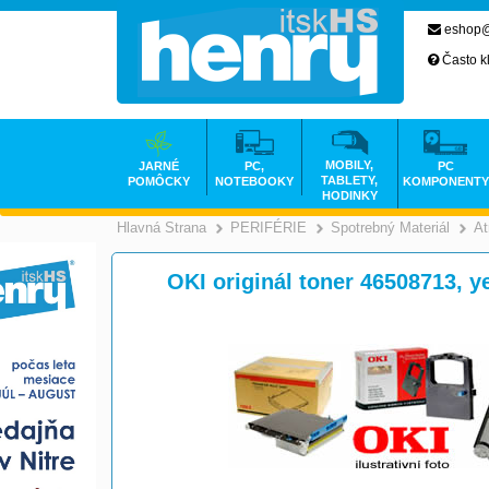
eshop@
Často k
MOBILY,
JARNÉ
PC,
PC
TABLETY,
POMÔCKY
NOTEBOOKY
KOMPONENTY
HODINKY
Hlavná Strana
PERIFÉRIE
Spotrebný Materiál
At
>
>
OKI originál toner 46508713, y