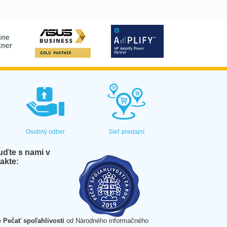
Osobný odber
Sieť predajní
ďte s nami v
akte:
e
Pečať spoľahlivosti
od Národného informačného