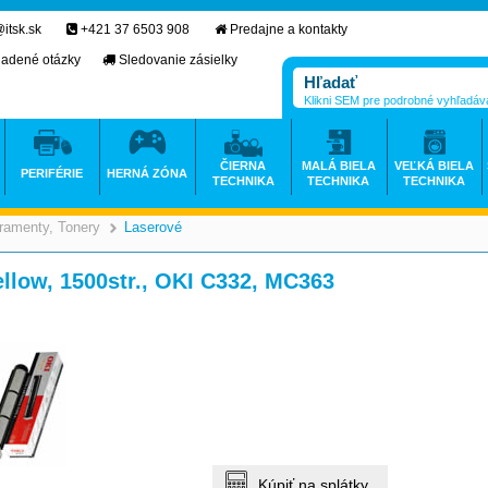
itsk.sk
+421 37 6503 908
Predajne a kontakty
ladené otázky
Sledovanie zásielky
Klikni SEM pre podrobné vyhľadáv
ČIERNA
MALÁ BIELA
VEĽKÁ BIELA
PERIFÉRIE
HERNÁ ZÓNA
TECHNIKA
TECHNIKA
TECHNIKA
ramenty, Tonery
Laserové
>
>
ellow, 1500str., OKI C332, MC363
Kúpiť na splátky.