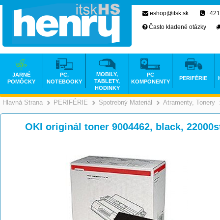
eshop@itsk.sk
+421
Často kladené otázky
MOBILY,
JARNÉ
PC,
PC
PERIFÉRIE
TABLETY,
POMÔCKY
NOTEBOOKY
KOMPONENTY
HODINKY
Hlavná Strana
PERIFÉRIE
Spotrebný Materiál
Atramenty, Tonery
>
>
>
OKI originál toner 9004462, black, 22000