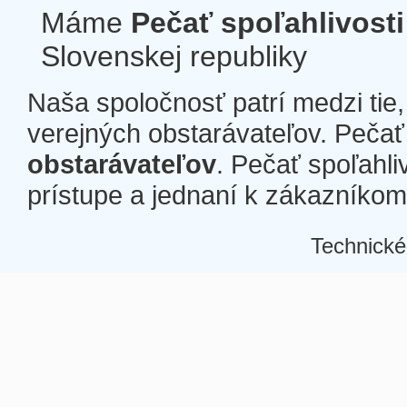
Máme
Pečať spoľahlivosti
Slovenskej republiky
Naša spoločnosť patrí medzi tie
verejných obstarávateľov. Pečať 
obstarávateľov
. Pečať spoľahli
prístupe a jednaní k zákazníkom a
Technické
Â
Â
Â