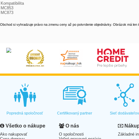
Kompatibilita

MC853

MC873
Obchod si vyhradzuje právo na zmenu ceny až po potvrdenie objednávky. Obrázok má len il
Popredná spoločnosť
Certifikovaný partner
Sieť dodávateľo
Všetko o nákupe
O nás
Nákup 
Ako nakupovať
O spoločnosti
Základné in
Cena dopravy
Voľné pracovné pozície