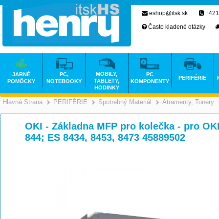
eshop@itsk.sk
+421
Často kladené otázky
MOBILY,
JARNÉ
PC,
PC
PERIFÉRIE
TABLETY,
POMÔCKY
NOTEBOOKY
KOMPONENTY
HODINKY
Hlavná Strana
PERIFÉRIE
Spotrebný Materiál
Atramenty, Tonery
>
>
>
OKI - Základna MFP pro kolečka - pro OK
844; ES 8434, 8453, 8473 45889502