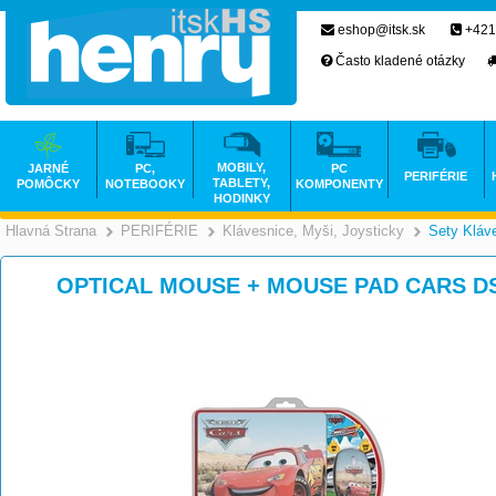
eshop@itsk.sk
+421
Často kladené otázky
MOBILY,
JARNÉ
PC,
PC
PERIFÉRIE
TABLETY,
POMÔCKY
NOTEBOOKY
KOMPONENTY
HODINKY
Hlavná Strana
PERIFÉRIE
Klávesnice, Myši, Joysticky
Sety Kláv
>
>
OPTICAL MOUSE + MOUSE PAD CARS DS