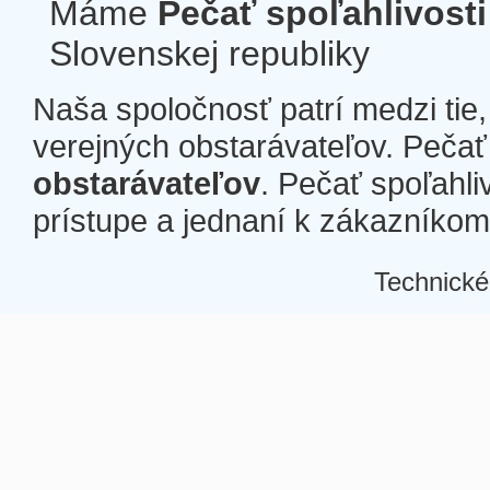
Máme
Pečať spoľahlivosti
Slovenskej republiky
Naša spoločnosť patrí medzi tie
verejných obstarávateľov. Pečať 
obstarávateľov
. Pečať spoľahli
prístupe a jednaní k zákazníkom a
Technické
Â
Â
Â