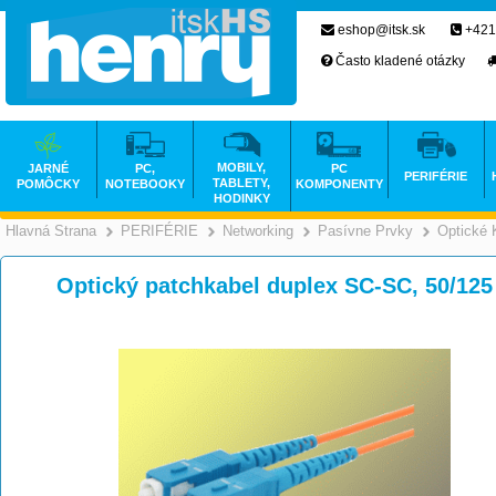
eshop@itsk.sk
+421
Často kladené otázky
MOBILY,
JARNÉ
PC,
PC
PERIFÉRIE
TABLETY,
POMÔCKY
NOTEBOOKY
KOMPONENTY
HODINKY
Hlavná Strana
PERIFÉRIE
Networking
Pasívne Prvky
Optické 
>
>
>
Optický patchkabel duplex SC-SC, 50/12