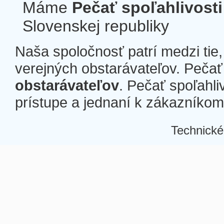
Máme
Pečať spoľahlivosti
Slovenskej republiky
Naša spoločnosť patrí medzi tie
verejných obstarávateľov. Pečať 
obstarávateľov
. Pečať spoľahli
prístupe a jednaní k zákazníkom a
Technické
Â
Â
Â