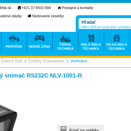
itsk.sk
+421 37 6503 908
Predajne a kontakty
ladené otázky
Sledovanie zásielky
Klikni SEM pre podrobné vyhľadáv
ČIERNA
MALÁ BIELA
VEĽKÁ BIELA
PERIFÉRIE
HERNÁ ZÓNA
TECHNIKA
TECHNIKA
TECHNIKA
Čiarový Kód
Čítačky Všesmerové
Vertikálne
>
>
>
ový snímač RS232C NLV-1001-R
Kúpiť na splátky.