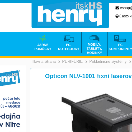
eshop@
Často k
MOBILY,
JARNÉ
PC,
PC
TABLETY,
POMÔCKY
NOTEBOOKY
KOMPONENTY
HODINKY
Hlavná Strana
PERIFÉRIE
Pokladničné Systémy
>
>
Opticon NLV-1001 fixní laser