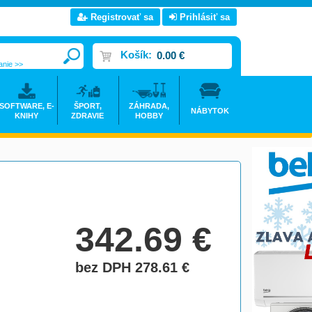
Registrovať sa
Prihlásiť sa
Košík:
0.00 €
anie >>
SOFTWARE, E-
ŠPORT,
ZÁHRADA,
NÁBYTOK
KNIHY
ZDRAVIE
HOBBY
342.69
€
bez DPH 278.61
€
do košíka