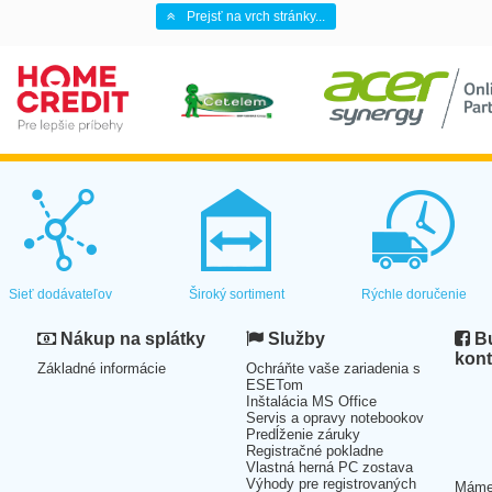
Prejsť na vrch stránky...
Sieť dodávateľov
Široký sortiment
Rýchle doručenie
Nákup na splátky
Služby
Bu
kont
Základné informácie
Ochráňte vaše zariadenia s
ESETom
Inštalácia MS Office
Servis a opravy notebookov
Predĺženie záruky
Registračné pokladne
Vlastná herná PC zostava
Výhody pre registrovaných
Mám