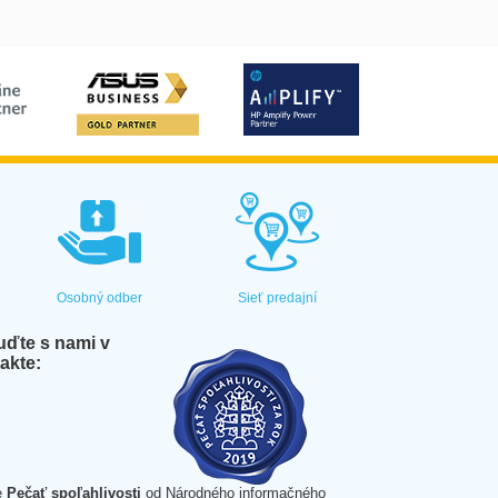
Osobný odber
Sieť predajní
ďte s nami v
akte:
e
Pečať spoľahlivosti
od Národného informačného